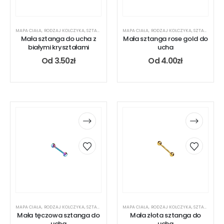
MAPA CIAŁA
,
RODZAJ KOLCZYKA
,
SZTANGA
,
UCHO
MAPA CIAŁA
,
RODZAJ KOLCZYKA
,
SZTANGA
,
UC
Mała sztanga do ucha z
Mała sztanga rose gold do
białymi kryształami
ucha
Od
3.50
zł
Od
4.00
zł
MAPA CIAŁA
,
RODZAJ KOLCZYKA
,
SZTANGA
,
UCHO
MAPA CIAŁA
,
RODZAJ KOLCZYKA
,
SZTANGA
,
UC
Mała tęczowa sztanga do
Mała złota sztanga do
ucha
ucha