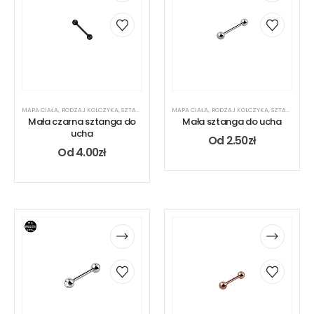
MAPA CIAŁA
,
RODZAJ KOLCZYKA
,
SZTANGA
,
UCHO
MAPA CIAŁA
,
RODZAJ KOLCZYKA
,
SZTANGA
,
UC
Mała czarna sztanga do
Mała sztanga do ucha
ucha
Od
2.50
zł
Od
4.00
zł