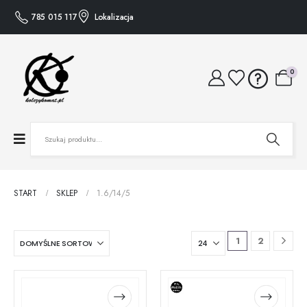
785 015 117
Lokalizacja
0
START
SKLEP
1.6/14/5
1
2