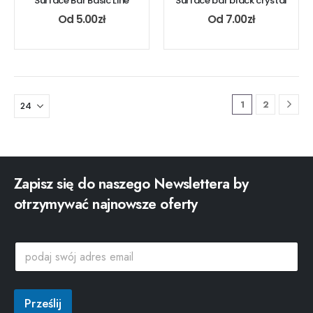
Surface Bar Basic Line
Surface bar black crystal
Od
5.00
zł
Od
7.00
zł
1
2
Zapisz się do naszego Newslettera by
otrzymywać najnowsze oferty
s
p
w
o
ó
d
j
a
a
j
Prześlij
d