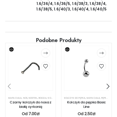
1.6/36/4, 1.6/36/5, 1.6/38/3, 1.6/38/4,
1.6/38/5, 1.6/40/3, 1.6/40/4, 1.6/40/5
Podobne Produkty
MAPA CIAŁA
,
NOS
,
NOSTRIL
,
RODZAJ KOLCZYKA
KOLCZYK DO PĘPKA
,
MAPA CIAŁA
,
PĘPEK
,
RODZA
Czarny kolczyk do nosa z
Kolczyk do pępka Basic
białą cyrkonią
Line
Od
7.00
zł
Od
2.50
zł