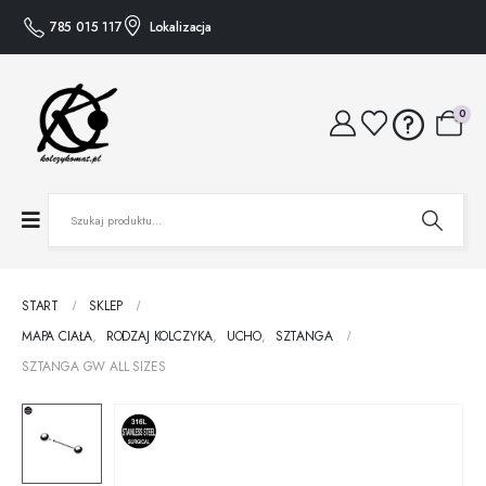
785 015 117
Lokalizacja
0
START
SKLEP
MAPA CIAŁA
,
RODZAJ KOLCZYKA
,
UCHO
,
SZTANGA
SZTANGA GW ALL SIZES