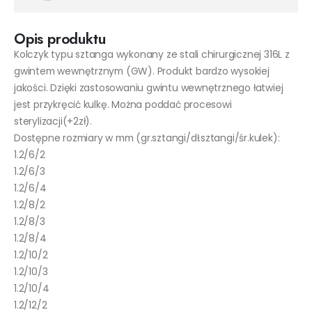
Opis produktu
Kolczyk typu sztanga wykonany ze stali chirurgicznej 316L z
gwintem wewnętrznym (GW). Produkt bardzo wysokiej
jakości. Dzięki zastosowaniu gwintu wewnętrznego łatwiej
jest przykręcić kulkę. Można poddać procesowi
sterylizacji(+2zł).
Dostępne rozmiary w mm (gr.sztangi/dł.sztangi/śr.kulek):
1.2/6/2
1.2/6/3
1.2/6/4
1.2/8/2
1.2/8/3
1.2/8/4
1.2/10/2
1.2/10/3
1.2/10/4
1.2/12/2