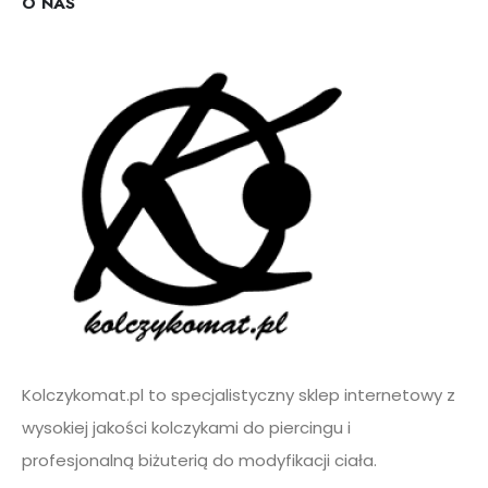
e
O NAS
a
s
j
e
m
a
i
l
*
Kolczykomat.pl to specjalistyczny sklep internetowy z
wysokiej jakości kolczykami do piercingu i
profesjonalną biżuterią do modyfikacji ciała.