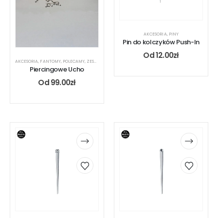
AKCESORIA
,
PINY
Pin do kolczyków Push-In
Od
12.00
zł
AKCESORIA
,
FANTOMY
,
POLECAMY
,
ZESTAWY
Piercingowe Ucho
Od
99.00
zł