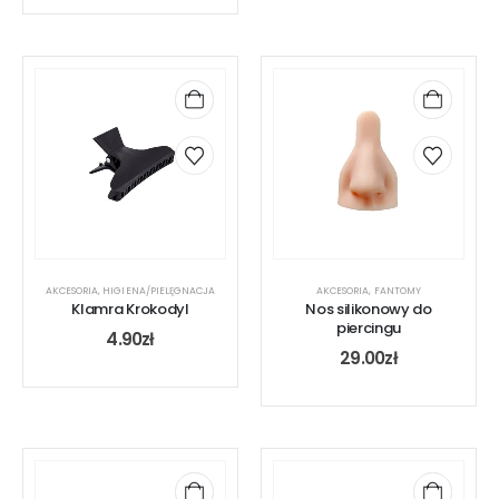
AKCESORIA
,
HIGIENA/PIELĘGNACJA
AKCESORIA
,
FANTOMY
Klamra Krokodyl
Nos silikonowy do
piercingu
4.90
zł
29.00
zł