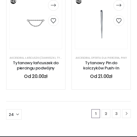
AKCESORIA
,
ŁAŃCUSZKI/ZAWIESZKI
,
TYTAN
AKCESORIA
,
OFERTA DLA PIERCERA
,
PINY
Tytanowy łańcuszek do
Tytanowy Pin do
piercingu podwójny
kolczyków Push-In
Od
20.00
zł
Od
21.00
zł
1
2
3