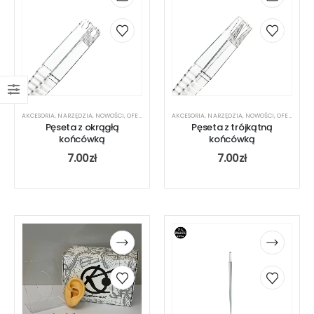
AKCESORIA
,
NARZĘDZIA
,
NOWOŚCI
,
OFERTA DLA PIERCERA
AKCESORIA
,
NARZĘDZIA
,
NOWOŚCI
,
OFERTA DLA PIERCERA
Pęseta z okrągłą
Pęseta z trójkątną
końcówką
końcówką
7.00
zł
7.00
zł