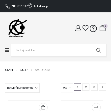
785 015 117
Lokalizacja
0
START
SKLEP
AKCESORIA
1
2
3