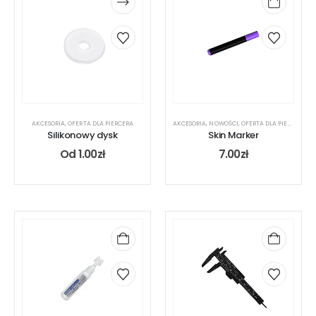
AKCESORIA
,
OFERTA DLA PIERCERA
AKCESORIA
,
NOWOŚCI
,
OFERTA DLA PIERCERA
Silikonowy dysk
Skin Marker
Od
1.00
zł
7.00
zł