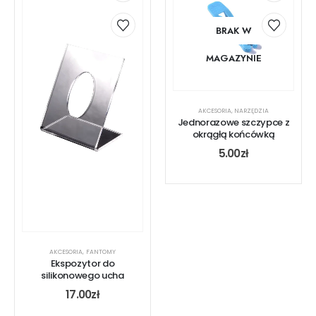
BRAK W
MAGAZYNIE
AKCESORIA
,
NARZĘDZIA
Jednorazowe szczypce z
okrągłą końcówką
5.00
zł
AKCESORIA
,
FANTOMY
Ekspozytor do
silikonowego ucha
17.00
zł