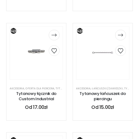
AKCESORIA
,
OFERTA DLA PIERCERA
,
TYTAN
AKCESORIA
,
ŁAŃCUSZKI/ZAWIESZKI
,
TYTAN
Tytanowy łącznik do
Tytanowy łańcuszek do
Custom Industrial
piercingu
Od
17.00
zł
Od
15.00
zł