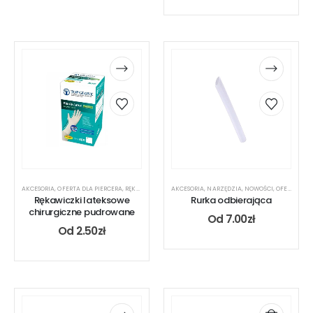
AKCESORIA
,
OFERTA DLA PIERCERA
,
RĘKAWICZKI
AKCESORIA
,
NARZĘDZIA
,
NOWOŚCI
,
OFERTA DLA PIERCERA
Rękawiczki lateksowe
Rurka odbierająca
chirurgiczne pudrowane
Od
7.00
zł
Od
2.50
zł