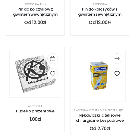
AKCESORIA
,
PINY
AKCESORIA
Pin do kolczyków z
Pin do kolczyków z
gwintem wewnętrznym
gwintem zewnętrznym
Od
12.00
zł
Od
12.00
zł
AKCESORIA
Pudełko prezentowe
AKCESORIA
,
OFERTA DLA PIERCERA
,
RĘKAWICZKI
Rękawiczki lateksowe
1.00
zł
chirurgiczne bezpudrowe
Od
2.70
zł