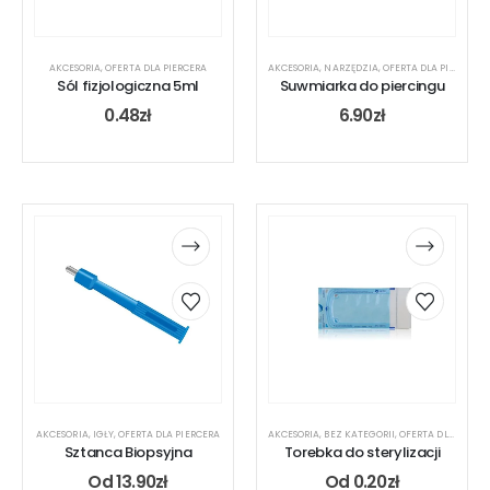
AKCESORIA
,
OFERTA DLA PIERCERA
AKCESORIA
,
NARZĘDZIA
,
OFERTA DLA PIERCERA
Sól fizjologiczna 5ml
Suwmiarka do piercingu
0.48
zł
6.90
zł
AKCESORIA
,
IGŁY
,
OFERTA DLA PIERCERA
AKCESORIA
,
BEZ KATEGORII
,
OFERTA DLA PIERCERA
Sztanca Biopsyjna
Torebka do sterylizacji
Od
13.90
zł
Od
0.20
zł