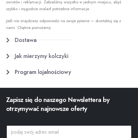
zwrotów i reklamacji. Zebraliśmy wszystko w jednym miejscu, abyś
szybko i wygodnie znalazł potrzebne informacje.
Jeśli nie znajdziesz odpowiedzi na swoje pytanie — skontaktuj się z
nami. Chętnie pomożemy.
Dostawa
Jak mierzymy kolczyki
Program lojalnościowy
Zapisz się do naszego Newslettera by
otrzymywać najnowsze oferty
*
p
*
o
a