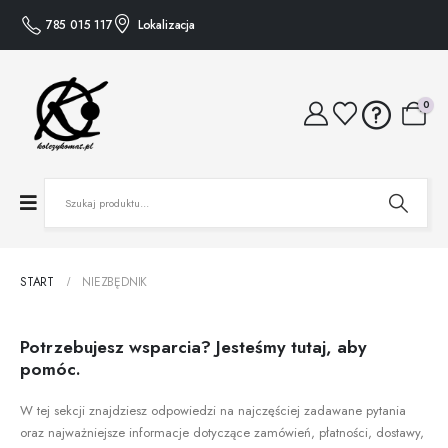
785 015 117
Lokalizacja
0
START
NIEZBĘDNIK
Potrzebujesz wsparcia? Jesteśmy tutaj, aby
pomóc.
W tej sekcji znajdziesz odpowiedzi na najczęściej zadawane pytania
oraz najważniejsze informacje dotyczące zamówień, płatności, dostawy,