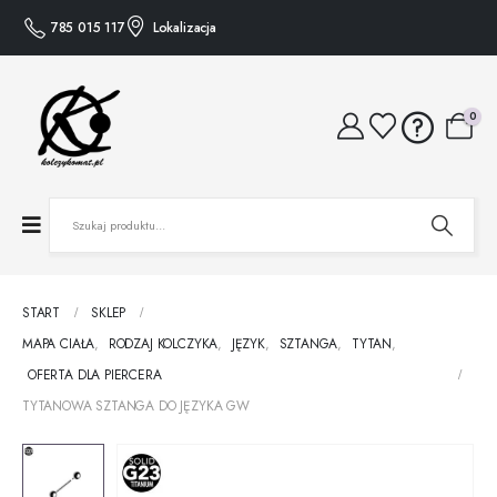
785 015 117
Lokalizacja
0
START
SKLEP
MAPA CIAŁA
,
RODZAJ KOLCZYKA
,
JĘZYK
,
SZTANGA
,
TYTAN
,
OFERTA DLA PIERCERA
TYTANOWA SZTANGA DO JĘZYKA GW