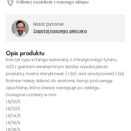
Odbierz osobiście z naszego sklepu
Masz pytanie
Zapytaj naszego piercera
Opis produktu
Kolczyk typu sztanga wykonany z chirurgicznego tytanu
G23 z gwintem wewnętrznym. Bardzo wysoka jakość
produktu, można sterylizować (+2zł) oraz anodyzować(+2zł).
Rozmiar należy dobrać do anatomii, biorąc pod uwagę
opuchliznę, która zawsze występuje po zabiegu.
Dostępne rozmiary w mm:
1.6/10/5
1.6/12/5
1.6/14/5
1.6/16/5
1.6/18/5