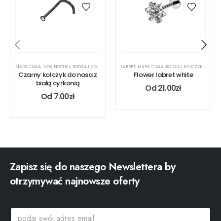
MAPA CIAŁA
,
NOS
,
NOSTRIL
,
RODZAJ KOLCZYKA
LABRET
,
MAPA CIAŁA
,
RODZAJ KOLCZYKA
,
UCHO
Czarny kolczyk do nosa z
Flower labret white
białą cyrkonią
Od
21.00
zł
Od
7.00
zł
Zapisz się do naszego Newslettera by
otrzymywać najnowsze oferty
s
p
w