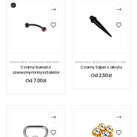
BANAN
,
BREW
,
MAPA CIAŁA
,
NOS
,
RODZAJ KOLCZYKA
MAPA CIAŁA
,
UCHO
,
RODZAJ KOLCZYKA
,
TUNEL
,
UCHO
Czarny banan z
Czarny taper z akrylu
czerwonymi kryształami
Od
2.50
zł
Od
7.00
zł