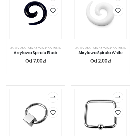
MAPA CIAŁA
,
RODZAJ KOLCZYKA
,
TUNEL
,
UCHO
MAPA CIAŁA
,
RODZAJ KOLCZYKA
,
TUNEL
,
UCHO
Akrylowa Spirala Black
Akrylowa Spirala White
Od
7.00
zł
Od
2.00
zł