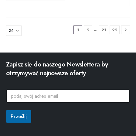
…
1
2
21
22
Zapisz się do naszego Newslettera by
otrzymywać najnowsze oferty
p
p
o
o
d
d
a
a
j
j
Prześlij
s
s
w
w
ó
ó
j