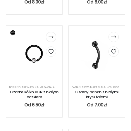
Od
8.00
zł
Od
8.00
zł
BCR RING
,
BREW
,
KÓŁKA
,
MAPA CIAŁA
,
NOS
,
RODZAJ KOLCZYKA
BANAN
,
BREW
,
UCHO
,
MAPA CIAŁA
,
NOS
,
RODZAJ KOLCZYKA
Czarne kółko BCR z białym
Czarny banan z białymi
oczkiem
kryształami
Od
6.50
zł
Od
7.00
zł