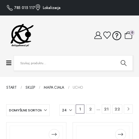
785 015 117
Lokalizacja
0
START
SKLEP
MAPA CIAŁA
UCHO
…
1
2
21
22