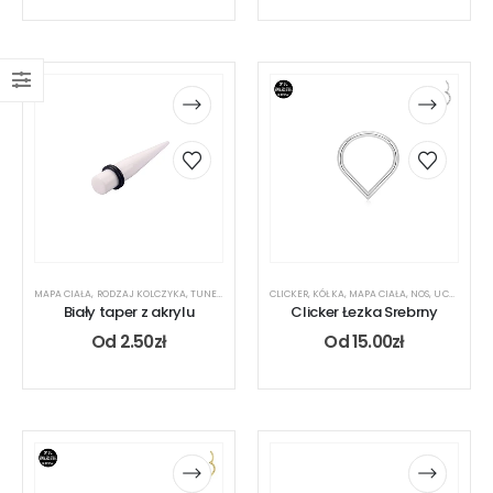
MAPA CIAŁA
,
RODZAJ KOLCZYKA
,
TUNEL
,
UCHO
CLICKER
,
KÓŁKA
,
MAPA CIAŁA
,
NOS
,
UCHO
Biały taper z akrylu
Clicker Łezka Srebrny
Od
2.50
zł
Od
15.00
zł