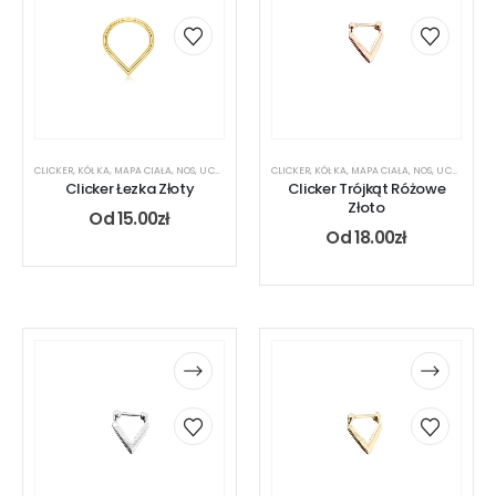
CLICKER
,
KÓŁKA
,
MAPA CIAŁA
,
NOS
,
UCHO
CLICKER
,
KÓŁKA
,
MAPA CIAŁA
,
NOS
,
UCHO
Clicker Łezka Złoty
Clicker Trójkąt Różowe
Złoto
Od
15.00
zł
Od
18.00
zł