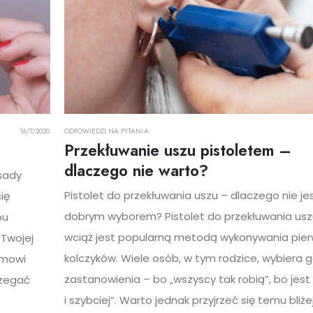
16/7/2020
ODPOWIEDZI NA PYTANIA
Przekłuwanie uszu pistoletem –
dlaczego nie warto?
sady
Pistolet do przekłuwania uszu – dlaczego nie je
ię
dobrym wyborem? Pistolet do przekłuwania usz
bu
wciąż jest popularną metodą wykonywania pie
 Twojej
kolczyków. Wiele osób, w tym rodzice, wybiera 
zmowi
zastanowienia – bo „wszyscy tak robią”, bo jest 
rzegać
i szybciej”. Warto jednak przyjrzeć się temu bliżej