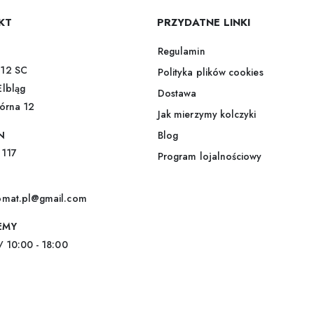
r
e
KT
PRZYDATNE LINKI
s
e
Regulamin
m
12 SC
Polityka plików cookies
a
i
Elbląg
Dostawa
l
górna 12
*
Jak mierzymy kolczyki
N
Blog
 117
Program lojalnościowy
omat.pl@gmail.com
EMY
/ 10:00 - 18:00