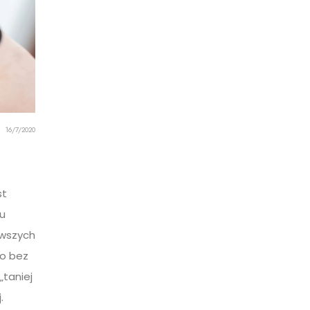
16/7/2020
st
u
rwszych
go bez
„taniej
.