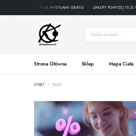
ZAKUPY POWYŻEJ 75 ZŁ WYSYŁAMY GRATIS • • • ZAKUPY POWYŻEJ 75 ZŁ WYS
Strona Główna
Sklep
Mapa Ciała
START
BLOG