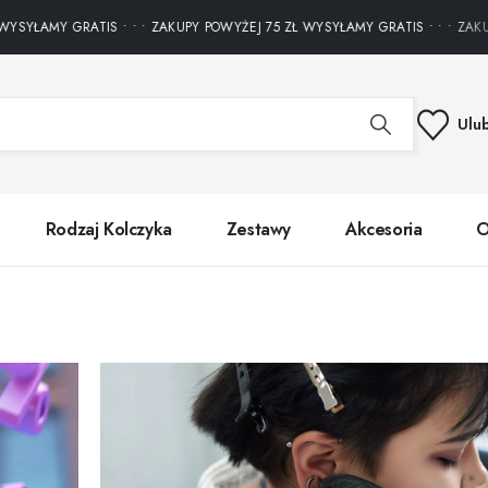
YŁAMY GRATIS • • • ZAKUPY POWYŻEJ 75 ZŁ WYSYŁAMY GRATIS • • • ZAKUPY
Ulu
Rodzaj Kolczyka
Zestawy
Akcesoria
O