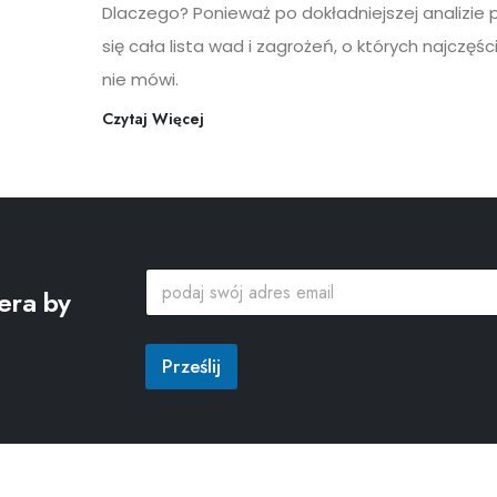
Dlaczego? Ponieważ po dokładniejszej analizie 
się cała lista wad i zagrożeń, o których najczęści
nie mówi.
Czytaj Więcej
*
p
*
era by
o
s
d
w
a
ó
j
Prześlij
j
s
w
ó
j
a
d