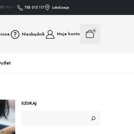
 POWYŻEJ 75 ZŁ WYSYŁAMY GRATIS • • • ZAKUPY POWYŻEJ 75 ZŁ WYSYŁAMY GR
785 015 117
Lokalizacja
0
Moje konto
bione
Niezbędnik
utlet
SZUKAJ