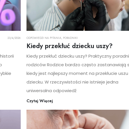
23/4/2026
ODPOWIEDZI NA PYTANIA
,
PORADNIKI
Kiedy przekłuć dziecku uszy?
istorii
Kiedy przekłuć dziecku uszy? Praktyczny poradni
o
rodziców Rodzice bardzo często zastanawiają s
ybkie
kiedy jest najlepszy moment na przekłucie uszu
dziecku. W rzeczywistości nie istnieje jedna
uniwersalna odpowiedź
Czytaj Więcej