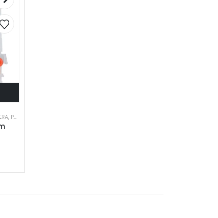
ERA
,
POLECAMY
ym