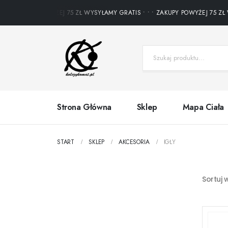
ZAKUPY POWYŻEJ 75 ZŁ WYSYŁAMY GRATIS • • • ZAKUPY POWYŻEJ 75 ZŁ W
Strona Główna
Sklep
Mapa Ciała
START
SKLEP
AKCESORIA
IGŁY
Sortuj 