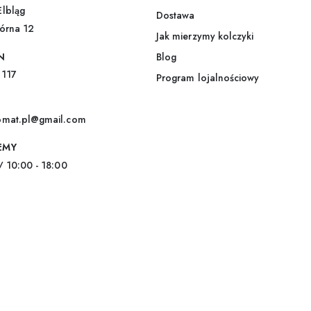
i
Elbląg
Dostawa
l
górna 12
*
Jak mierzymy kolczyki
N
Blog
 117
Program lojalnościowy
omat.pl@gmail.com
EMY
/ 10:00 - 18:00