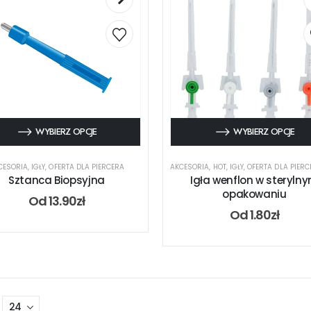
WYBIERZ OPCJE
WYBIERZ OPCJE
CESORIA
,
IGŁY
,
OFERTA DLA PIERCERA
AKCESORIA
,
HOT
,
IGŁY
,
OFERTA DLA PIERC
Sztanca Biopsyjna
Igła wenflon w steryln
opakowaniu
Od
13.90
zł
Od
1.80
zł