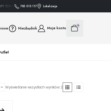
Y POWYŻEJ 75 ZŁ WYSYŁAMY GRATIS • • • ZAKUPY POWYŻEJ 75 ZŁ WYSYŁAMY G
785 015 117
Lokalizacja
0
Moje konto
bione
Niezbędnik
utlet
Wyświetlanie wszystkich wyników: 2