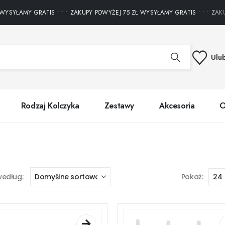
YSYŁAMY GRATIS • • • ZAKUPY POWYŻEJ 75 ZŁ WYSYŁAMY GRATIS • • • ZAKUP
Ulu
Rodzaj Kolczyka
Zestawy
Akcesoria
O
według:
Pokaż: