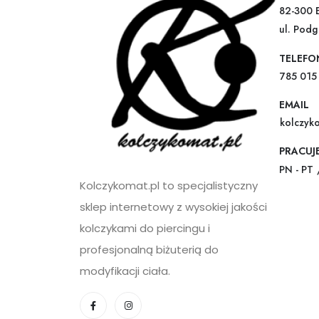
82-300 
ul. Pod
TELEFO
785 015
EMAIL
kolczyk
PRACUJ
PN - PT 
Kolczykomat.pl to specjalistyczny
sklep internetowy z wysokiej jakości
kolczykami do piercingu i
profesjonalną biżuterią do
modyfikacji ciała.