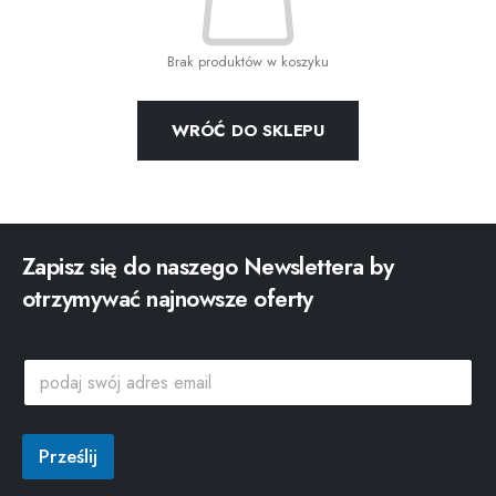
Brak produktów w koszyku
WRÓĆ DO SKLEPU
Zapisz się do naszego Newslettera by
otrzymywać najnowsze oferty
e
p
m
o
a
d
i
a
l
j
Prześlij
a
s
d
w