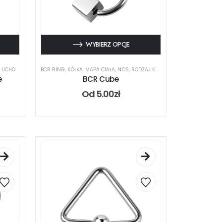
WYBIERZ OPCJE
,
UCHO
BCR RING
,
KÓŁKA
,
MAPA CIAŁA
,
NOS
,
RODZAJ KOLCZYKA
,
UCHO
e
BCR Cube
Od
5.00
zł