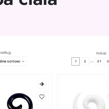
według:
Pokaż:
…
1
2
31
3