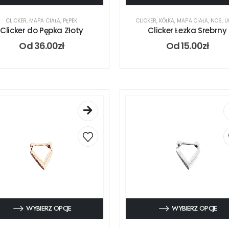
CLICKER
,
MAPA CIAŁA
,
PĘPEK
CLICKER
,
KÓŁKA
,
MAPA CIAŁA
,
NOS
,
U
Clicker do Pępka Złoty
Clicker Łezka Srebrny
Od
36.00
zł
Od
15.00
zł
WYBIERZ OPCJE
WYBIERZ OPCJE