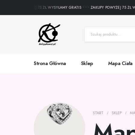
ZAKUPY POWYŻEJ 75 ZŁ WYSYŁAMY GRATIS • • • ZAKUPY POWYŻEJ 75 ZŁ WYSY
Strona Główna
Sklep
Mapa Ciała
START
SKLEP
MA
Map