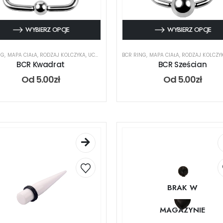
WYBIERZ OPCJE
WYBIERZ OPCJE
NG
,
MAPA CIAŁA
,
RODZAJ KOLCZYKA
,
UCHO
BCR RING
,
MAPA CIAŁA
,
RODZAJ KOLCZY
BCR Kwadrat
BCR Sześcian
Od
5.00
zł
Od
5.00
zł
BRAK W
MAGAZYNIE