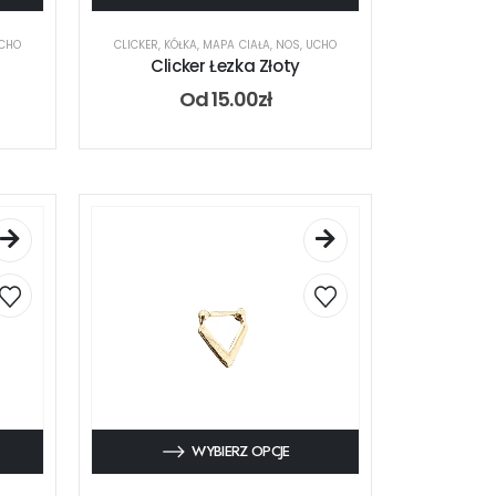
CHO
CLICKER
,
KÓŁKA
,
MAPA CIAŁA
,
NOS
,
UCHO
Clicker Łezka Złoty
Od
15.00
zł
WYBIERZ OPCJE