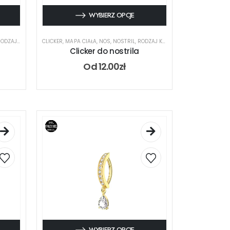
WYBIERZ OPCJE
DZAJ KOLCZYKA
CLICKER
,
MAPA CIAŁA
,
NOS
,
NOSTRIL
,
RODZAJ KOLCZYKA
Clicker do nostrila
Od
12.00
zł
WYBIERZ OPCJE