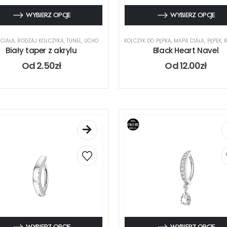
WYBIERZ OPCJE
WYBIERZ OPCJE
CIAŁA
,
RODZAJ KOLCZYKA
,
TUNEL
,
UCHO
KOLCZYK DO PĘPKA
,
MAPA CIAŁA
,
PĘPEK
,
RO
Biały taper z akrylu
Black Heart Navel
Od
2.50
zł
Od
12.00
zł
WYBIERZ OPCJE
WYBIERZ OPCJE