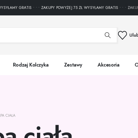
ŁAMY GRATIS • • • ZAKUPY POWYŻEJ 75 ZŁ WYSYŁAMY GRATIS • • • ZAKUPY P
Ulu
Rodzaj Kolczyka
Zestawy
Akcesoria
O
PA CIAŁA
a ciała