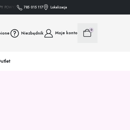
OWYŻEJ 75 ZŁ WYSYŁAMY GRATIS • • • ZAKUPY POWYŻEJ 75 ZŁ WYSYŁAMY GRA
785 015 117
Lokalizacja
0
Moje konto
bione
Niezbędnik
utlet