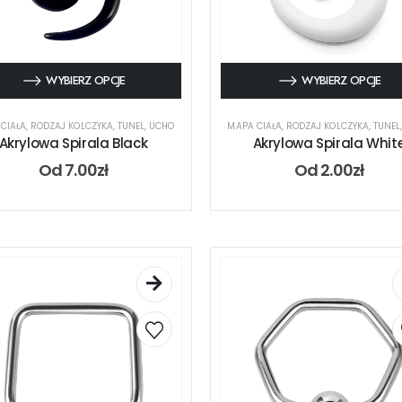
WYBIERZ OPCJE
WYBIERZ OPCJE
CIAŁA
,
RODZAJ KOLCZYKA
,
TUNEL
,
UCHO
MAPA CIAŁA
,
RODZAJ KOLCZYKA
,
TUNEL
Akrylowa Spirala Black
Akrylowa Spirala Whit
Od
7.00
zł
Od
2.00
zł