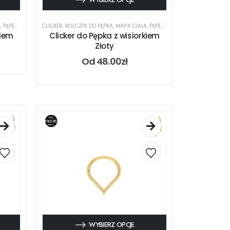
A
,
PĘPEK
,
RODZAJ KOLCZYKA
CLICKER
,
KOLCZYK DO PĘPKA
,
MAPA CIAŁA
,
PĘPEK
,
RODZAJ KOLCZYKA
kiem
Clicker do Pępka z wisiorkiem
Złoty
Od
48.00
zł
WYBIERZ OPCJE