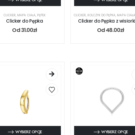
CLICKER
,
MAPA CIAŁA
,
PĘPEK
CLICKER
,
KOLCZYK DO PĘPKA
,
MAPA CIAŁ
Clicker do Pępka
Clicker do Pępka z wisior
Od
31.00
zł
Od
48.00
zł
WYBIERZ OPCJE
WYBIERZ OPCJE