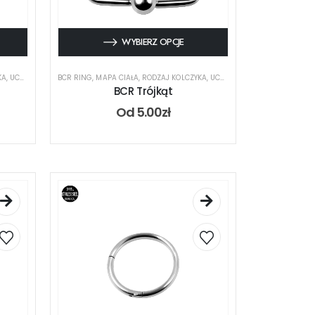
WYBIERZ OPCJE
KA
,
UCHO
BCR RING
,
MAPA CIAŁA
,
RODZAJ KOLCZYKA
,
UCHO
BCR Trójkąt
Od
5.00
zł