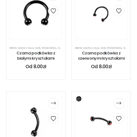
BREW
,
MAPA CIAŁA
,
NOS
,
PODKÓWKA
,
RODZAJ KOLCZYKA
BREW
,
,
MAPA CIAŁA
UCHO
,
USTA
,
NOS
,
PODKÓWKA
,
RODZAJ KOLCZYKA
Czarna podkówka z
Czarna podkówka z
białymi kryształami
czerwonymi kryształami
Od
8.00
zł
Od
8.00
zł