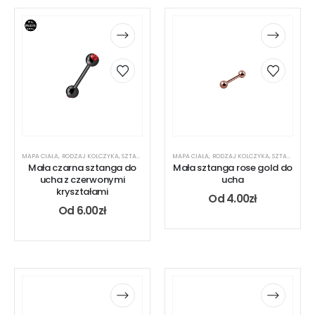
MAPA CIAŁA
,
RODZAJ KOLCZYKA
,
SZTANGA
,
UCHO
MAPA CIAŁA
,
RODZAJ KOLCZYKA
,
SZTANGA
,
UC
Mała czarna sztanga do
Mała sztanga rose gold do
ucha z czerwonymi
ucha
kryształami
Od
4.00
zł
Od
6.00
zł