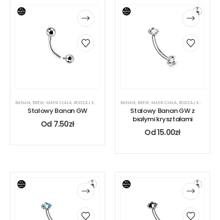
BANAN
,
BREW
,
MAPA CIAŁA
,
RODZAJ KOLCZYKA
,
UCHO
BANAN
,
USTA
,
BREW
,
MAPA CIAŁA
,
RODZAJ KOLCZYKA
Stalowy Banan GW
Stalowy Banan GW z
białymi kryształami
Od
7.50
zł
Od
15.00
zł