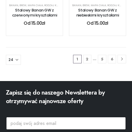
BANAN
,
BREW
,
MAPA CIAŁA
,
RODZAJ KOLCZYKA
,
UCHO
BANAN
,
USTA
,
BREW
,
MAPA CIAŁA
,
RODZAJ KOLCZYKA
Stalowy Banan GW z
Stalowy Banan GW z
czerwonymi kryształami
niebieskimi kryształami
Od
15.00
zł
Od
15.00
zł
…
1
2
5
6
Zapisz się do naszego Newslettera by
otrzymywać najnowsze oferty
s
p
w
o
ó
d