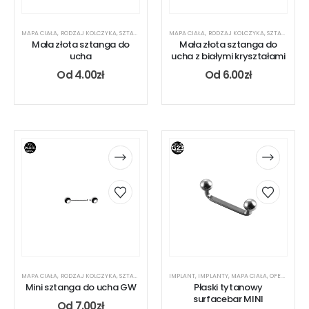
MAPA CIAŁA
,
RODZAJ KOLCZYKA
,
SZTANGA
,
UCHO
MAPA CIAŁA
,
RODZAJ KOLCZYKA
,
SZTANGA
,
UC
Mała złota sztanga do
Mała złota sztanga do
ucha
ucha z białymi kryształami
Od
4.00
zł
Od
6.00
zł
MAPA CIAŁA
,
RODZAJ KOLCZYKA
,
SZTANGA
,
UCHO
IMPLANT
,
IMPLANTY
,
MAPA CIAŁA
,
OFERTA DLA PIERCERA
Mini sztanga do ucha GW
Płaski tytanowy
surfacebar MINI
Od
7.00
zł