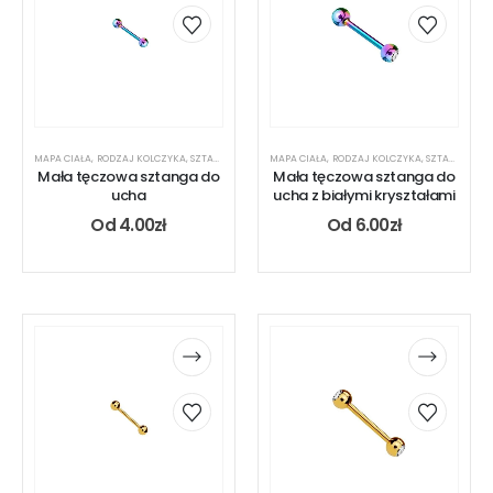
MAPA CIAŁA
,
RODZAJ KOLCZYKA
,
SZTANGA
,
UCHO
MAPA CIAŁA
,
RODZAJ KOLCZYKA
,
SZTANGA
,
UC
Mała tęczowa sztanga do
Mała tęczowa sztanga do
ucha
ucha z białymi kryształami
Od
4.00
zł
Od
6.00
zł