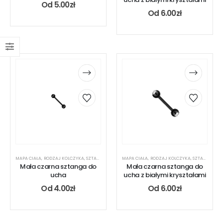
Od
5.00
zł
Od
6.00
zł
MAPA CIAŁA
,
RODZAJ KOLCZYKA
,
SZTANGA
,
UCHO
MAPA CIAŁA
,
RODZAJ KOLCZYKA
,
SZTANGA
,
UC
Mała czarna sztanga do
Mała czarna sztanga do
ucha
ucha z białymi kryształami
Od
4.00
zł
Od
6.00
zł