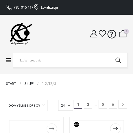
785 015 117
Lokalizacja
0
START
SKLEP
1.2/12/3
…
1
2
5
6