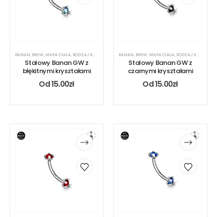
BANAN
,
BREW
,
MAPA CIAŁA
,
RODZAJ KOLCZYKA
,
UCHO
BANAN
,
USTA
,
BREW
,
MAPA CIAŁA
,
RODZAJ KOLCZYKA
Stalowy Banan GW z
Stalowy Banan GW z
błękitnymi kryształami
czarnymi kryształami
Od
15.00
zł
Od
15.00
zł