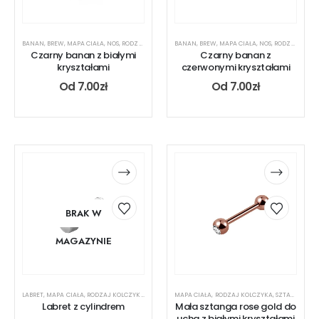
BANAN
,
BREW
,
MAPA CIAŁA
,
NOS
,
RODZAJ KOLCZYKA
BANAN
,
UCHO
,
BREW
,
MAPA CIAŁA
,
NOS
,
RODZAJ KOLCZYKA
Czarny banan z białymi
Czarny banan z
kryształami
czerwonymi kryształami
Od
7.00
zł
Od
7.00
zł
BRAK W
MAGAZYNIE
LABRET
,
MAPA CIAŁA
,
RODZAJ KOLCZYKA
,
UCHO
,
USTA
MAPA CIAŁA
,
RODZAJ KOLCZYKA
,
SZTANGA
,
UC
Labret z cylindrem
Mała sztanga rose gold do
ucha z białymi kryształami