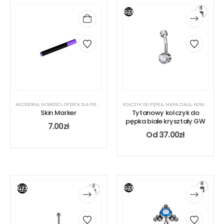
AKCESORIA
,
NOWOŚCI
,
OFERTA DLA PIERCERA
KOLCZYK DO PĘPKA
,
MAPA CIAŁA
,
NOWOŚCI
,
OFE
Skin Marker
Tytanowy kolczyk do
pępka białe kryształy GW
7.00
zł
Od
37.00
zł