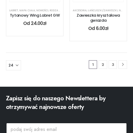
LABRET
,
MAPA CIAŁA
,
NOWOŚCI
,
RODZAJ KOLCZYKA
AKCESORIA
,
TYTAN
,
UCHO
,
ŁAŃCUSZKI/ZAWIESZKI
,
USTA
,
NOWOŚCI
Tytanowy Wing Labret GW
Zawieszka kryształowa
gwiazda
Od
24.00
zł
Od
6.00
zł
1
2
3
Zapisz się do naszego Newslettera by
otrzymywać najnowsze oferty
p
p
o
o
d