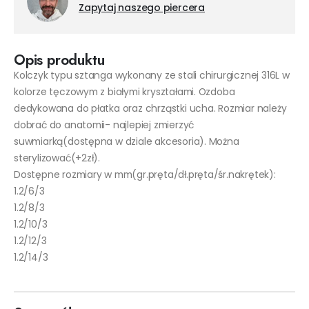
Zapytaj naszego piercera
Opis produktu
Kolczyk typu sztanga wykonany ze stali chirurgicznej 316L w
kolorze tęczowym z białymi kryształami. Ozdoba
dedykowana do płatka oraz chrząstki ucha. Rozmiar należy
dobrać do anatomii- najlepiej zmierzyć
suwmiarką(dostępna w dziale akcesoria). Można
sterylizować(+2zł).
Dostępne rozmiary w mm(gr.pręta/dł.pręta/śr.nakrętek):
1.2/6/3
1.2/8/3
1.2/10/3
1.2/12/3
1.2/14/3