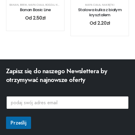
BANAN
,
BREW
,
MAPA CIAŁA
,
RODZAJ KOLCZYKA
,
UCHO
,
USTA
MAPA CIAŁA
,
NAKRĘTKI
Banan Basic Line
Stalowa kulka z białym
kryształem
Od
2.50
zł
Od
2.20
zł
Zapisz się do naszego Newslettera by
otrzymywać najnowsze oferty
p
p
o
o
d
d
a
a
j
j
Prześlij
a
s
d
w
r