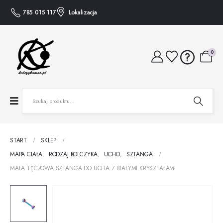
785 015 117
Lokalizacja
0
START
SKLEP
MAPA CIAŁA
,
RODZAJ KOLCZYKA
,
UCHO
,
SZTANGA
MAŁA TĘCZOWA SZTANGA DO UCHA Z BIAŁYMI KRYSZTAŁAMI