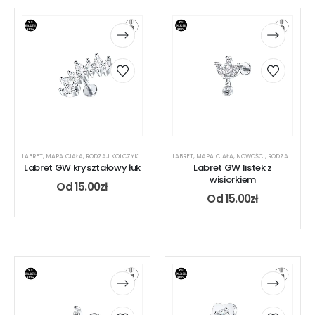
LABRET
,
MAPA CIAŁA
,
RODZAJ KOLCZYKA
,
UCHO
LABRET
,
MAPA CIAŁA
,
NOWOŚCI
,
RODZAJ KOLCZYKA
Labret GW kryształowy łuk
Labret GW listek z
wisiorkiem
Od
15.00
zł
Od
15.00
zł