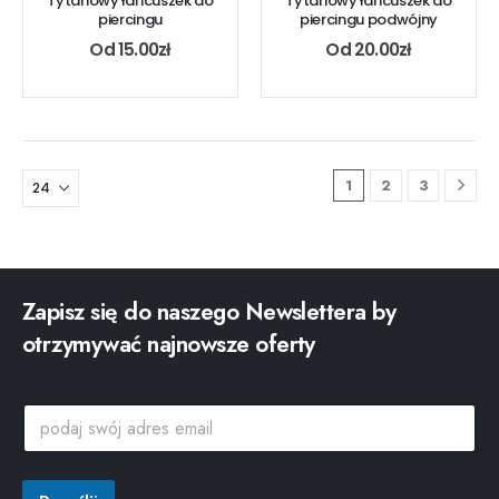
Tytanowy łańcuszek do
Tytanowy łańcuszek do
piercingu
piercingu podwójny
Od
15.00
zł
Od
20.00
zł
1
2
3
Zapisz się do naszego Newslettera by
otrzymywać najnowsze oferty
s
p
w
o
ó
d
j
a
a
j