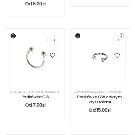
Od
6.00
zł
BREW
,
MAPA CIAŁA
,
NOS
,
PODKÓWKA
,
RODZAJ KOLCZYKA
BREW
,
,
MAPA CIAŁA
UCHO
,
USTA
,
NOS
,
NOWOŚCI
,
PODKÓWKA
Podkówka GW
Podkówka GW z białymi
kryształami
Od
7.00
zł
Od
15.00
zł