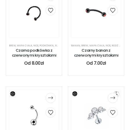
BREW
,
MAPA CIAŁA
,
NOS
,
PODKÓWKA
,
RODZAJ KOLCZYKA
BANAN
,
UCHO
,
BREW
,
,
USTA
MAPA CIAŁA
,
NOS
,
RODZAJ KOLCZYKA
Czarna podkówka z
Czarny banan z
czerwonymi kryształami
czerwonymi kryształami
Od
8.00
zł
Od
7.00
zł