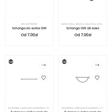
BEZ KATEGORII
MAPA CIAŁA
,
RODZAJ KOLCZYKA
,
SZTANGA
,
UC
Sztanga do sutka GW
Sztanga GW all sizes
Od
7.00
zł
Od
7.00
zł
AKCESORIA
,
ŁAŃCUSZKI/ZAWIESZKI
,
TYTAN
AKCESORIA
,
ŁAŃCUSZKI/ZAWIESZKI
,
TYTAN