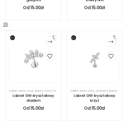
Od
15.00
zł
Od
15.00
zł
LABRET
,
MAPA CIAŁA
,
RODZAJ KOLCZYKA
,
UCHO
LABRET
,
MAPA CIAŁA
,
NOWOŚCI
,
RODZAJ KOLCZYKA
Labret GW kryształowy
Labret GW kryształowy
diadem
krzyż
Od
15.00
zł
Od
15.00
zł