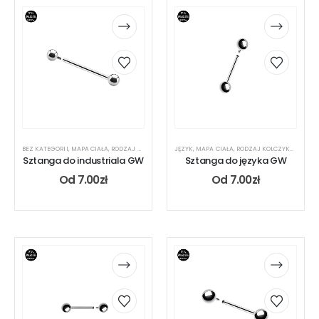
BEZ KATEGORII
,
MAPA CIAŁA
,
RODZAJ KOLCZYKA
,
SZTANGA
JĘZYK
,
MAPA CIAŁA
,
UCHO
,
RODZAJ KOLCZYKA
,
SZTAN
Sztanga do industriala GW
Sztanga do języka GW
Od
7.00
zł
Od
7.00
zł