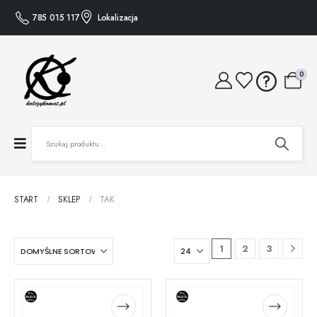
785 015 117
Lokalizacja
0
START
SKLEP
TAK
1
2
3