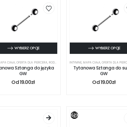
WYBIERZ OPCJE
WYBIERZ OPCJE
APA CIAŁA
,
OFERTA DLA PIERCERA
,
RODZAJ KOLCZYKA
INTYMNE
,
SZTANGA
,
MAPA CIAŁA
,
TYTAN
,
OFERTA DLA PIER
anowa Sztanga do języka
Tytanowa Sztanga do s
GW
GW
Od
19.00
zł
Od
19.00
zł