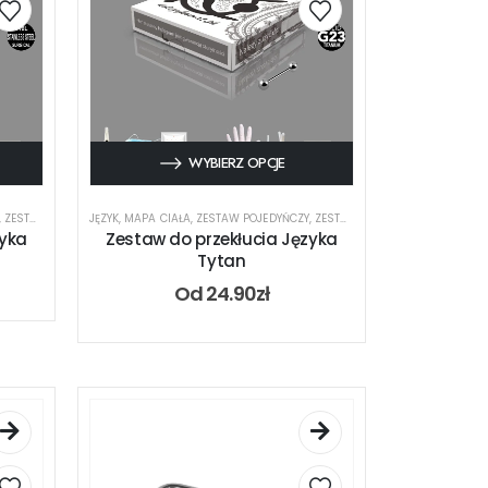
WYBIERZ OPCJE
HO
,
ZESTAW STALOWY
JĘZYK
,
ZESTAWY
,
MAPA CIAŁA
,
ZESTAW POJEDYŃCZY
,
ZESTAW TYTANOWY
,
ZESTAWY
zyka
Zestaw do przekłucia Języka
Tytan
Od
24.90
zł