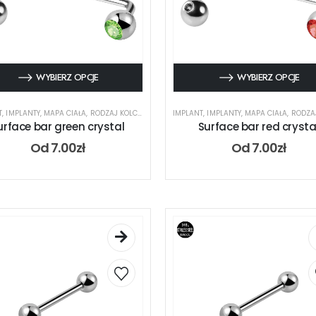
WYBIERZ OPCJE
WYBIERZ OPCJE
T
,
IMPLANTY
,
MAPA CIAŁA
,
RODZAJ KOLCZYKA
,
SURFACE
IMPLANT
,
IMPLANTY
,
MAPA CIAŁA
,
RODZAJ 
urface bar green crystal
Surface bar red crysta
Od
7.00
zł
Od
7.00
zł