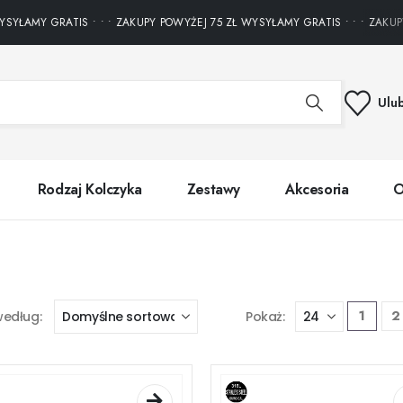
AMY GRATIS • • • ZAKUPY POWYŻEJ 75 ZŁ WYSYŁAMY GRATIS • • • ZAKUPY P
Ulu
Rodzaj Kolczyka
Zestawy
Akcesoria
O
1
2
według:
Pokaż: