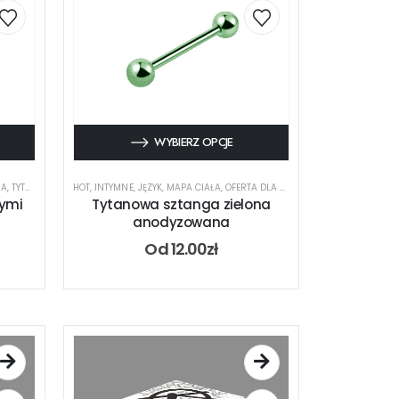
WYBIERZ OPCJE
GA
HO
,
TYTAN
,
UCHO
HOT
,
INTYMNE
,
JĘZYK
,
MAPA CIAŁA
,
OFERTA DLA PIERCERA
,
RODZAJ KOLCZY
łymi
Tytanowa sztanga zielona
anodyzowana
Od
12.00
zł