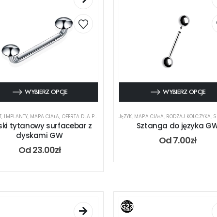
WYBIERZ OPCJE
WYBIERZ OPCJE
T
,
IMPLANTY
,
MAPA CIAŁA
,
OFERTA DLA PIERCERA
,
RODZAJ KOLCZYKA
JĘZYK
,
MAPA CIAŁA
,
,
SURFACE
RODZAJ KOLCZYKA
,
TYTAN
,
S
ski tytanowy surfacebar z
Sztanga do języka G
dyskami GW
Od
7.00
zł
Od
23.00
zł