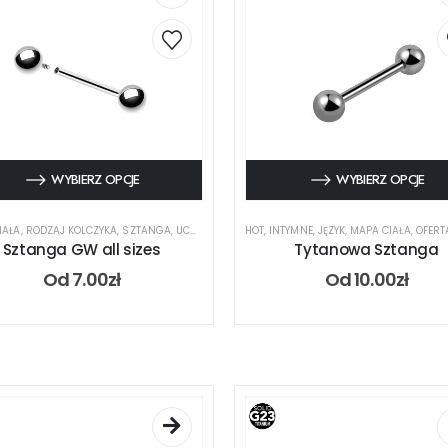
WYBIERZ OPCJE
WYBIERZ OPCJE
IAŁA
,
RODZAJ KOLCZYKA
,
SZTANGA
,
UCHO
HOT
,
INTYMNE
,
JĘZYK
,
MAPA CIAŁA
,
OFERTA DL
Sztanga GW all sizes
Tytanowa Sztanga
Od
7.00
zł
Od
10.00
zł