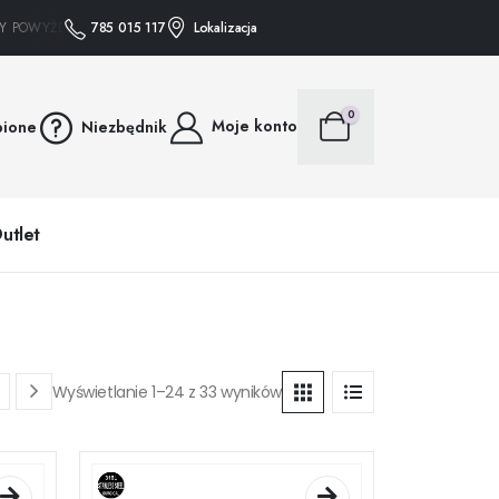
OWYŻEJ 75 ZŁ WYSYŁAMY GRATIS • • • ZAKUPY POWYŻEJ 75 ZŁ WYSYŁAMY GRAT
785 015 117
Lokalizacja
0
Moje konto
bione
Niezbędnik
utlet
Wyświetlanie 1–24 z 33 wyników