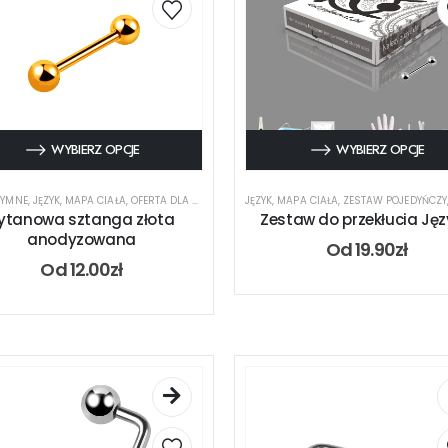
WYBIERZ OPCJE
WYBIERZ OPCJE
TYMNE
,
JĘZYK
,
MAPA CIAŁA
,
OFERTA DLA PIERCERA
,
RODZAJ KOLCZYKA
JĘZYK
,
MAPA CIAŁA
,
,
SZTANGA
ZESTAW POJEDYŃCZY
,
TYTAN
,
UC
ytanowa sztanga złota
Zestaw do przekłucia Ję
anodyzowana
Od
19.90
zł
Od
12.00
zł