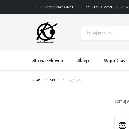
ZAKUPY POWYŻEJ 75 ZŁ WYSYŁAMY GRATIS • • • ZAKUPY POWYŻEJ 75 ZŁ WYSYŁ
Strona Główna
Sklep
Mapa Ciała
START
SKLEP
1.6/18/5
Sortuj 