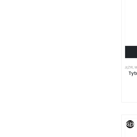
JĘZYK
,
M
Tyt