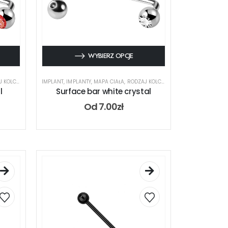
WYBIERZ OPCJE
KOLCZYKA
,
SURFACE
IMPLANT
,
IMPLANTY
,
MAPA CIAŁA
,
RODZAJ KOLCZYKA
,
SURFACE
l
Surface bar white crystal
Od
7.00
zł