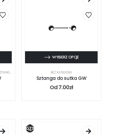
WYBIERZ OPCJE
ZTANGA
BEZ KATEGORII
W
Sztanga do sutka GW
Od
7.00
zł