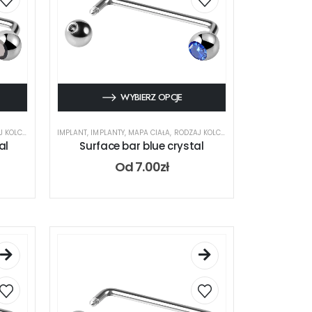
WYBIERZ OPCJE
KOLCZYKA
,
SURFACE
IMPLANT
,
IMPLANTY
,
MAPA CIAŁA
,
RODZAJ KOLCZYKA
,
SURFACE
al
Surface bar blue crystal
Od
7.00
zł