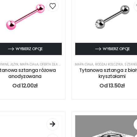
WYBIERZ OPCJE
WYBIERZ OPCJE
TYMNE
,
JĘZYK
,
MAPA CIAŁA
,
OFERTA DLA PIERCERA
,
RODZAJ KOLCZYKA
MAPA CIAŁA
,
RODZAJ KOLCZYKA
,
SZTANGA
,
TYTAN
,
SZTAN
,
UC
tanowa sztanga różowa
Tytanowa sztanga z bia
anodyzowana
kryształami
Od
12.00
zł
Od
13.50
zł