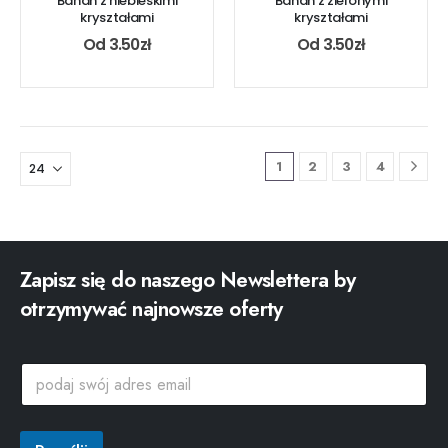
Banan z niebieskimi
Banan z zielonymi
kryształami
kryształami
Od
3.50
zł
Od
3.50
zł
1
2
3
4
Zapisz się do naszego Newslettera by
otrzymywać najnowsze oferty
s
p
w
o
ó
d
j
a
s
j