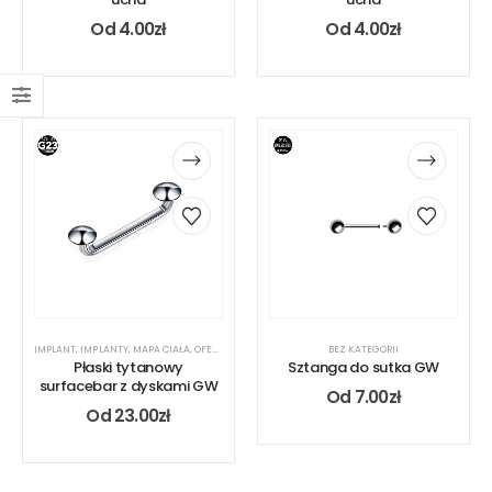
Od
4.00
zł
Od
4.00
zł
IMPLANT
,
IMPLANTY
,
MAPA CIAŁA
,
OFERTA DLA PIERCERA
,
RODZAJ KOLCZYKA
BEZ KATEGORII
,
SURFACE
,
TYTAN
Płaski tytanowy
Sztanga do sutka GW
surfacebar z dyskami GW
Od
7.00
zł
Od
23.00
zł