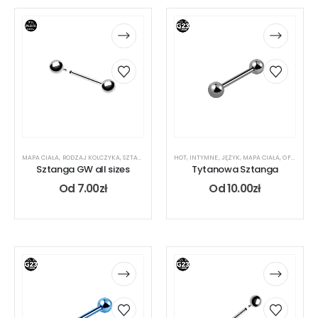
MAPA CIAŁA
,
RODZAJ KOLCZYKA
,
SZTANGA
,
UCHO
HOT
,
INTYMNE
,
JĘZYK
,
MAPA CIAŁA
,
OFERTA DLA PIERCERA
Sztanga GW all sizes
Tytanowa Sztanga
Od
7.00
zł
Od
10.00
zł