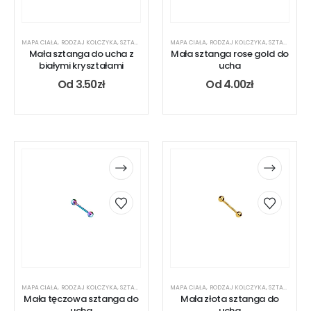
MAPA CIAŁA
,
RODZAJ KOLCZYKA
,
SZTANGA
,
UCHO
MAPA CIAŁA
,
RODZAJ KOLCZYKA
,
SZTANGA
,
UC
Mała sztanga do ucha z
Mała sztanga rose gold do
białymi kryształami
ucha
Od
3.50
zł
Od
4.00
zł
MAPA CIAŁA
,
RODZAJ KOLCZYKA
,
SZTANGA
,
UCHO
MAPA CIAŁA
,
RODZAJ KOLCZYKA
,
SZTANGA
,
UC
Mała tęczowa sztanga do
Mała złota sztanga do
ucha
ucha