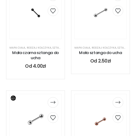
MAPA CIAŁA
,
RODZAJ KOLCZYKA
,
SZTANGA
,
UCHO
MAPA CIAŁA
,
RODZAJ KOLCZYKA
,
SZTANGA
,
UC
Mała czarna sztanga do
Mała sztanga do ucha
ucha
Od
2.50
zł
Od
4.00
zł