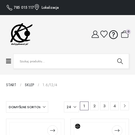
785 015 117
Lokalizacja
0
START
SKLEP
1.6/12/4
1
2
3
4