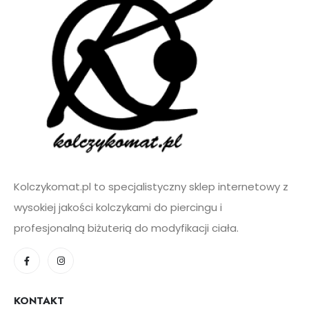
i
l
*
Kolczykomat.pl to specjalistyczny sklep internetowy z
wysokiej jakości kolczykami do piercingu i
profesjonalną biżuterią do modyfikacji ciała.
KONTAKT