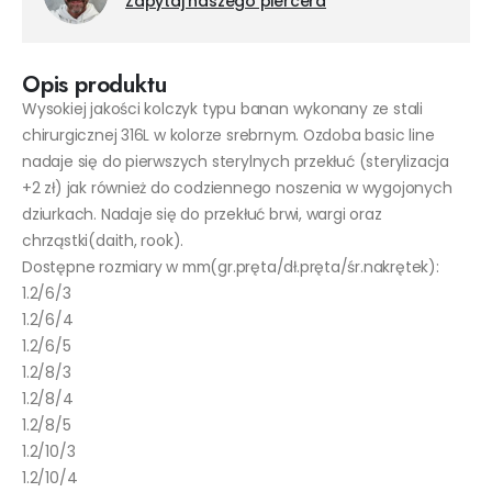
Zapytaj naszego piercera
Opis produktu
Wysokiej jakości kolczyk typu banan wykonany ze stali
chirurgicznej 316L w kolorze srebrnym. Ozdoba basic line
nadaje się do pierwszych sterylnych przekłuć (sterylizacja
+2 zł) jak również do codziennego noszenia w wygojonych
dziurkach. Nadaje się do przekłuć brwi, wargi oraz
chrząstki(daith, rook).
Dostępne rozmiary w mm(gr.pręta/dł.pręta/śr.nakrętek):
1.2/6/3
1.2/6/4
1.2/6/5
1.2/8/3
1.2/8/4
1.2/8/5
1.2/10/3
1.2/10/4