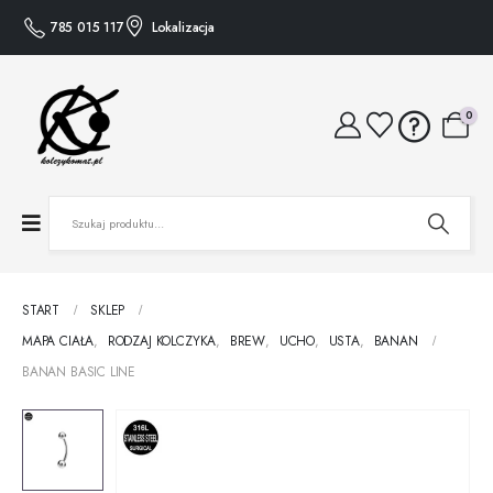
785 015 117
Lokalizacja
0
START
SKLEP
MAPA CIAŁA
,
RODZAJ KOLCZYKA
,
BREW
,
UCHO
,
USTA
,
BANAN
BANAN BASIC LINE