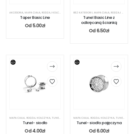
AKCESORIA
,
MAPA CIAŁA
,
RODZAJ KOLCZYKA
,
TUNEL
BEZ KATEGORII
,
UCHO
,
MAPA CIAŁA
,
RODZAJ KOLCZYKA
Taper Basic Line
Tunel Basic Line z
odkręcaną ścianką
Od
5.00
zł
Od
6.50
zł
MAPA CIAŁA
,
RODZAJ KOLCZYKA
,
TUNEL
,
UCHO
MAPA CIAŁA
,
RODZAJ KOLCZYKA
,
TUNEL
,
UCHO
Tunel- siodło
Tunel- siodło pajęczyna
Od
4.00
zł
Od
6.00
zł