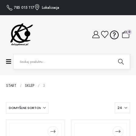
785 015 117
Lokalizacja
0
START
SKLEP
3