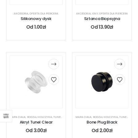
AKCESORIA
,
OFERTA DLA PIERCERA
AKCESORIA
,
IGŁY
,
OFERTA DLA PIERCERA
Silikonowy dysk
Sztanca Biopsyjna
Od
1.00
zł
Od
13.90
zł
MAPA CIAŁA
,
RODZAJ KOLCZYKA
,
TUNEL
,
UCHO
MAPA CIAŁA
,
RODZAJ KOLCZYKA
,
TUNEL
,
UCHO
Akryl Tunel Clear
Bone Plug Black
Od
3.00
zł
Od
2.00
zł