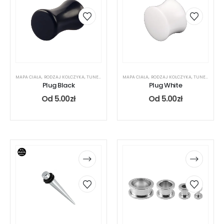
MAPA CIAŁA
,
RODZAJ KOLCZYKA
,
TUNEL
,
UCHO
MAPA CIAŁA
,
RODZAJ KOLCZYKA
,
TUNEL
,
UCHO
Plug Black
Plug White
Od
5.00
zł
Od
5.00
zł