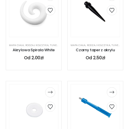
MAPA CIAŁA
,
RODZAJ KOLCZYKA
,
TUNEL
,
UCHO
MAPA CIAŁA
,
RODZAJ KOLCZYKA
,
TUNEL
,
UCHO
Akrylowa Spirala White
Czarny taper z akrylu
Od
2.00
zł
Od
2.50
zł