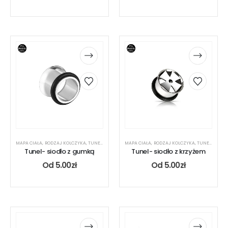
MAPA CIAŁA
,
RODZAJ KOLCZYKA
,
TUNEL
,
UCHO
MAPA CIAŁA
,
RODZAJ KOLCZYKA
,
TUNEL
,
UCHO
Tunel- siodło z gumką
Tunel- siodło z krzyżem
Od
5.00
zł
Od
5.00
zł