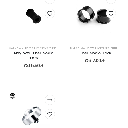
MAPA CIAŁA
,
RODZAJ KOLCZYKA
,
TUNEL
,
UCHO
MAPA CIAŁA
,
RODZAJ KOLCZYKA
,
TUNEL
,
UCHO
Akrylowy Tunel-siodło
Tunel-siodło Black
Black
Od
7.00
zł
Od
5.50
zł