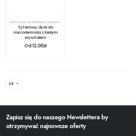
MAPA CIAŁA
,
MICRODERMAL
,
NAKRĘTKI
,
OFERTA DLA PIERCERA
,
RODZAJ KOLCZYKA
,
TYTAN
Tytanowy dysk do
microdermala z białym
kryształem
Od
12.00
zł
Zapisz się do naszego Newslettera by
otrzymywać najnowsze oferty