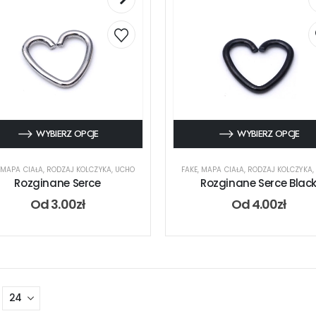
WYBIERZ OPCJE
WYBIERZ OPCJE
,
MAPA CIAŁA
,
RODZAJ KOLCZYKA
,
UCHO
FAKE
,
MAPA CIAŁA
,
RODZAJ KOLCZYKA
,
Rozginane Serce
Rozginane Serce Blac
Od
3.00
zł
Od
4.00
zł