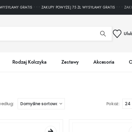
YSYŁAMY GRATIS • • • ZAKUPY POWYŻEJ 75 ZŁ WYSYŁAMY GRATIS • • • ZAKUP
Ulu
Rodzaj Kolczyka
Zestawy
Akcesoria
O
według:
Pokaż: