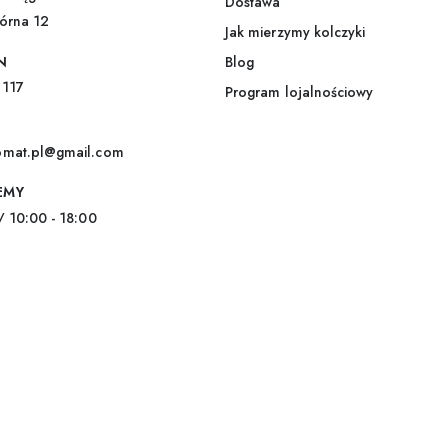
Dostawa
l
górna 12
*
Jak mierzymy kolczyki
N
Blog
 117
Program lojalnościowy
omat.pl@gmail.com
EMY
/ 10:00 - 18:00