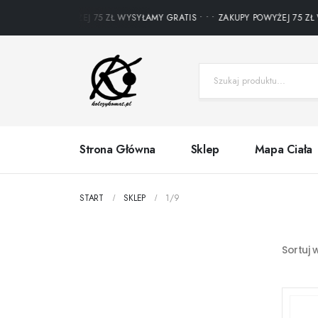
ZAKUPY POWYŻEJ 75 ZŁ WYSYŁAMY GRATIS • • • ZAKUPY POWYŻEJ 75 ZŁ W
Strona Główna
Sklep
Mapa Ciała
START
SKLEP
1/9
Sortuj 