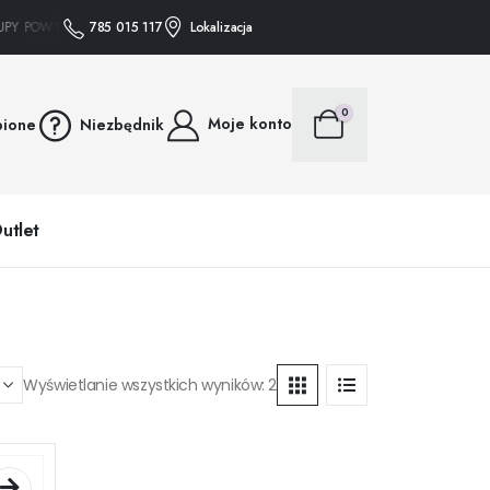
Y POWYŻEJ 75 ZŁ WYSYŁAMY GRATIS • • • ZAKUPY POWYŻEJ 75 ZŁ WYSYŁAMY 
785 015 117
Lokalizacja
0
Moje konto
bione
Niezbędnik
utlet
Wyświetlanie wszystkich wyników: 2