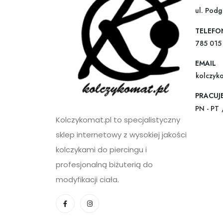
ul. Pod
TELEFO
785 015
EMAIL
kolczyk
PRACUJ
PN - PT 
Kolczykomat.pl to specjalistyczny
sklep internetowy z wysokiej jakości
kolczykami do piercingu i
profesjonalną biżuterią do
modyfikacji ciała.