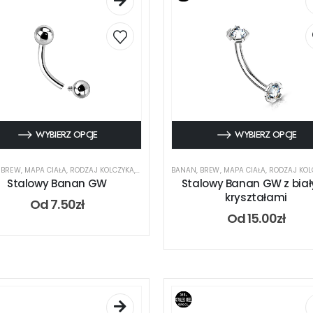
WYBIERZ OPCJE
WYBIERZ OPCJE
,
BREW
,
MAPA CIAŁA
,
RODZAJ KOLCZYKA
,
UCHO
,
USTA
BANAN
,
BREW
,
MAPA CIAŁA
,
RODZAJ KOL
Stalowy Banan GW
Stalowy Banan GW z bia
kryształami
Od
7.50
zł
Od
15.00
zł