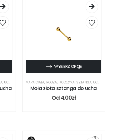
WYBIERZ OPCJE
GA
,
UCHO
MAPA CIAŁA
,
RODZAJ KOLCZYKA
,
SZTANGA
,
UCHO
 ucha
Mała złota sztanga do ucha
Od
4.00
zł