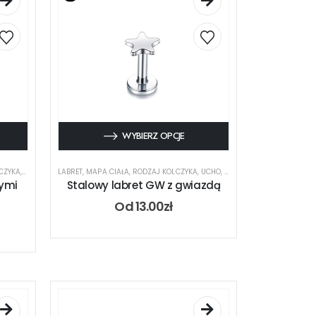
WYBIERZ OPCJE
CZYKA
,
UCHO
,
USTA
LABRET
,
MAPA CIAŁA
,
RODZAJ KOLCZYKA
,
UCHO
,
USTA
łymi
Stalowy labret GW z gwiazdą
Od
13.00
zł