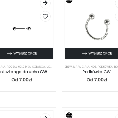
WYBIERZ OPCJE
WYBIERZ OPCJE
IAŁA
,
RODZAJ KOLCZYKA
,
SZTANGA
,
UCHO
BREW
,
MAPA CIAŁA
,
NOS
,
PODKÓWKA
,
RODZ
ini sztanga do ucha GW
Podkówka GW
Od
7.00
zł
Od
7.00
zł