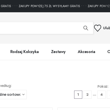
IS • • • ZAKUPY POWYŻEJ 75 ZŁ WYSYŁAMY GRATIS • • • ZAKUPY POWYŻEJ 7
Ulu
Rodzaj Kolczyka
Zestawy
Akcesoria
O
według:
Pokaż:
…
1
2
4