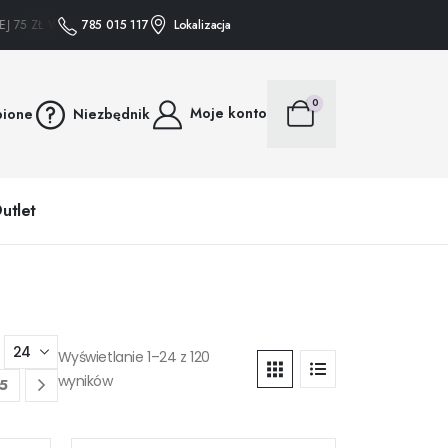
5 ZŁ WYSYŁAMY GRATIS • • • ZAKUPY POWYŻEJ 75 ZŁ WYSYŁAMY GRATIS • • •
785 015 117
Lokalizacja
0
Moje konto
bione
Niezbędnik
utlet
Wyświetlanie 1–24 z 120
wyników
5