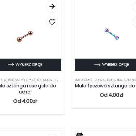
WYBIERZ OPCJE
WYBIERZ OPCJE
IAŁA
,
RODZAJ KOLCZYKA
,
SZTANGA
,
UCHO
MAPA CIAŁA
,
RODZAJ KOLCZYKA
,
SZTAN
ła sztanga rose gold do
Mała tęczowa sztanga do
ucha
Od
4.00
zł
Od
4.00
zł