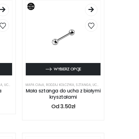
WYBIERZ OPCJE
GA
,
UCHO
MAPA CIAŁA
,
RODZAJ KOLCZYKA
,
SZTANGA
,
UCHO
a
Mała sztanga do ucha z białymi
kryształami
Od
3.50
zł