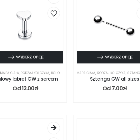
WYBIERZ OPCJE
WYBIERZ OPCJE
,
MAPA CIAŁA
,
RODZAJ KOLCZYKA
,
UCHO
,
USTA
MAPA CIAŁA
,
RODZAJ KOLCZYKA
,
SZTAN
alowy labret GW z sercem
Sztanga GW all sizes
Od
13.00
zł
Od
7.00
zł