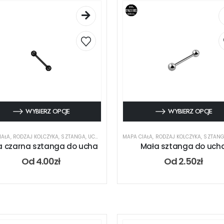
WYBIERZ OPCJE
WYBIERZ OPCJE
IAŁA
,
RODZAJ KOLCZYKA
,
SZTANGA
,
UCHO
MAPA CIAŁA
,
RODZAJ KOLCZYKA
,
SZTAN
a czarna sztanga do ucha
Mała sztanga do uch
Od
4.00
zł
Od
2.50
zł