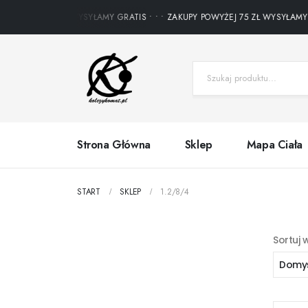
OWYŻEJ 75 ZŁ WYSYŁAMY GRATIS • • • ZAKUPY POWYŻEJ 75 ZŁ WYSYŁAMY GRAT
Strona Główna
Sklep
Mapa Ciała
START
SKLEP
1.2/8/4
Sortuj 