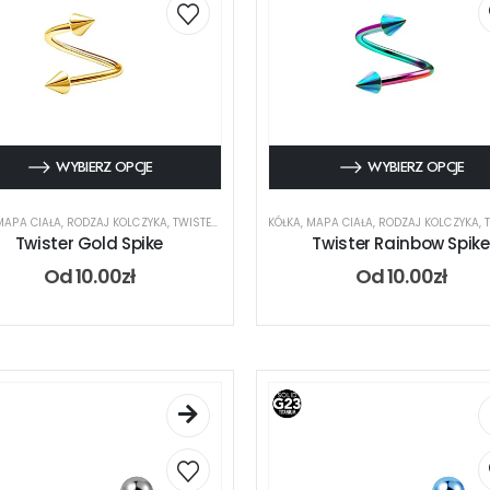
WYBIERZ OPCJE
WYBIERZ OPCJE
MAPA CIAŁA
,
RODZAJ KOLCZYKA
,
TWISTER
,
UCHO
,
USTA
KÓŁKA
,
MAPA CIAŁA
,
RODZAJ KOLCZYKA
,
T
Twister Gold Spike
Twister Rainbow Spike
Od
10.00
zł
Od
10.00
zł