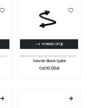
WYBIERZ OPCJE
GA
,
UCHO
KÓŁKA
,
MAPA CIAŁA
,
RODZAJ KOLCZYKA
,
TWISTER
,
UCHO
,
USTA
Twister Black Spike
Od
10.00
zł