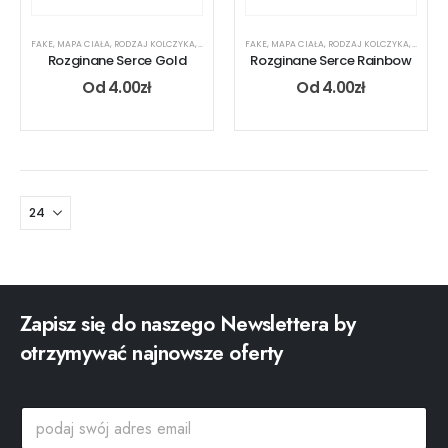
FAKE
,
MAPA CIAŁA
,
RODZAJ KOLCZYKA
,
UCHO
FAKE
,
MAPA CIAŁA
,
RODZAJ KOLCZYKA
,
UCHO
Rozginane Serce Gold
Rozginane Serce Rainbow
Od
4.00
zł
Od
4.00
zł
Zapisz się do naszego Newslettera by
otrzymywać najnowsze oferty
e
p
m
o
a