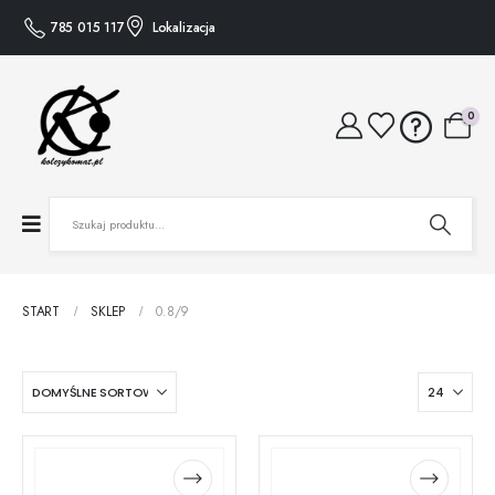
785 015 117
Lokalizacja
0
START
SKLEP
0.8/9