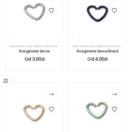
FAKE
,
MAPA CIAŁA
,
RODZAJ KOLCZYKA
,
UCHO
FAKE
,
MAPA CIAŁA
,
RODZAJ KOLCZYKA
,
UCHO
Rozginane Serce
Rozginane Serce Black
Od
3.00
zł
Od
4.00
zł