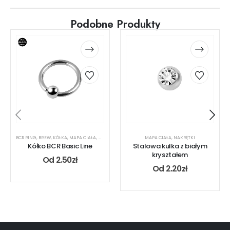
Podobne Produkty
BCR RING
,
BREW
,
KÓŁKA
,
MAPA CIAŁA
,
NOS
,
RODZAJ KOLCZYKA
MAPA CIAŁA
,
UCHO
,
USTA
,
NAKRĘTKI
Kółko BCR Basic Line
Stalowa kulka z białym
kryształem
Od
2.50
zł
Od
2.20
zł