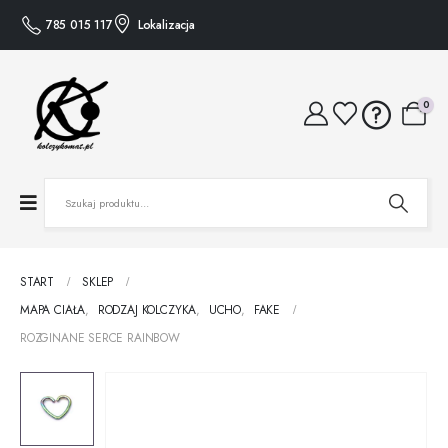
785 015 117
Lokalizacja
0
START
SKLEP
MAPA CIAŁA
,
RODZAJ KOLCZYKA
,
UCHO
,
FAKE
ROZGINANE SERCE RAINBOW