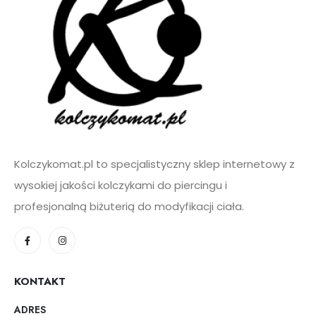
*
Kolczykomat.pl to specjalistyczny sklep internetowy z
wysokiej jakości kolczykami do piercingu i
profesjonalną biżuterią do modyfikacji ciała.
KONTAKT
ADRES