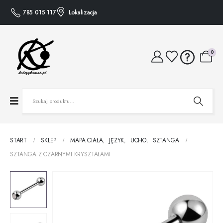
785 015 117
Lokalizacja
0
START
SKLEP
MAPA CIAŁA
,
JĘZYK
,
UCHO
,
SZTANGA
SZTANGA Z CZARNYMI KRYSZTAŁAMI