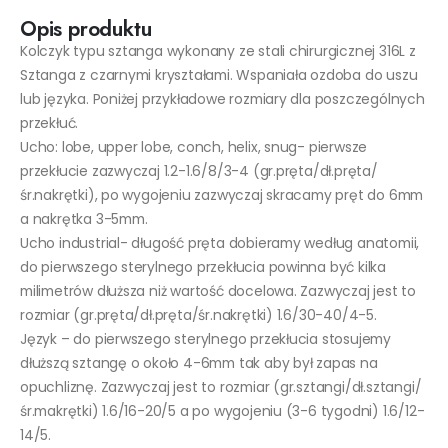
Opis produktu
Kolczyk typu sztanga wykonany ze stali chirurgicznej 316L z
Sztanga z czarnymi kryształami. Wspaniała ozdoba do uszu
lub języka. Poniżej przykładowe rozmiary dla poszczególnych
przekłuć.
Ucho: lobe, upper lobe, conch, helix, snug- pierwsze
przekłucie zazwyczaj 1.2-1.6/8/3-4 (gr.pręta/dł.pręta/
śr.nakrętki), po wygojeniu zazwyczaj skracamy pręt do 6mm
a nakrętka 3-5mm.
Ucho industrial- długość pręta dobieramy według anatomii,
do pierwszego sterylnego przekłucia powinna być kilka
milimetrów dłuższa niż wartość docelowa. Zazwyczaj jest to
rozmiar (gr.pręta/dł.pręta/śr.nakrętki) 1.6/30-40/4-5.
Język – do pierwszego sterylnego przekłucia stosujemy
dłuższą sztangę o około 4-6mm tak aby był zapas na
opuchliznę. Zazwyczaj jest to rozmiar (gr.sztangi/dł.sztangi/
śr.makrętki) 1.6/16-20/5 a po wygojeniu (3-6 tygodni) 1.6/12-
14/5.