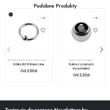
Podobne Produkty
BCR RING
,
BREW
,
KÓŁKA
,
MAPA CIAŁA
,
NOS
,
RODZAJ KOLCZYKA
MAPA CIAŁA
,
UCHO
,
USTA
,
NAKRĘTKI
Kółko BCR Basic Line
Kulka z czarnym
kryształem
Od
2.50
zł
Od
2.20
zł