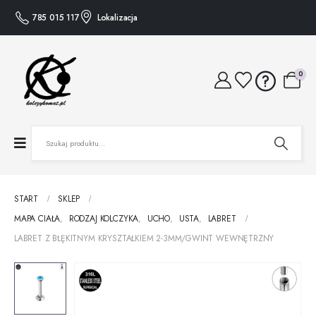
785 015 117
Lokalizacja
0
START
SKLEP
MAPA CIAŁA
,
RODZAJ KOLCZYKA
,
UCHO
,
USTA
,
LABRET
LABRET Z BŁĘKITNYM KRYSZTAŁKIEM 2-3MM/GWINT WEWNĘTRZNY