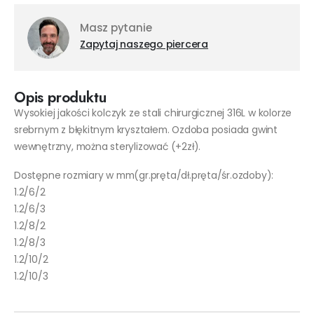
Masz pytanie
Zapytaj naszego piercera
Opis produktu
Wysokiej jakości kolczyk ze stali chirurgicznej 316L w kolorze
srebrnym z błękitnym kryształem. Ozdoba posiada gwint
wewnętrzny, można sterylizować (+2zł).
Dostępne rozmiary w mm(gr.pręta/dł.pręta/śr.ozdoby):
1.2/6/2
1.2/6/3
1.2/8/2
1.2/8/3
1.2/10/2
1.2/10/3