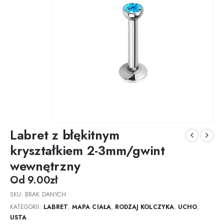
Labret z błękitnym
kryształkiem 2-3mm/gwint
wewnętrzny
Od
9.00
zł
SKU:
BRAK DANYCH
KATEGORII:
LABRET
,
MAPA CIAŁA
,
RODZAJ KOLCZYKA
,
UCHO
,
USTA