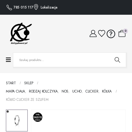
785 015 117
Lokalizacja
0
START
SKLEP
MAPA CIAŁA
,
RODZAJ KOLCZYKA
,
NOS
,
UCHO
,
CLICKER
,
KÓŁKA
KÓŁKO CLICKER ZE SZLIFEM