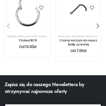
BCR RING
,
BREW
,
CLICKED BCR
,
CLICKER
,
MAPA CIAŁA
MAPA CIAŁA
,
NOS
,
RODZAJ KOLCZYKA
,
NOS
,
NOSTRIL
,
,
RODZAJ KOLCZYKA
UCHO
,
USTA
Clicked BCR
Czarny kolczyk do nosa z
białą cyrkonią
Od
13.00
zł
Od
7.00
zł
Zapisz się do naszego Newslettera by
otrzymywać najnowsze oferty
e