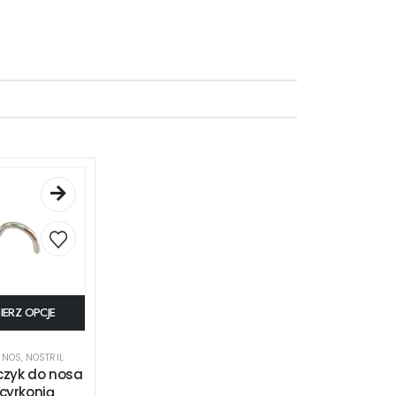
IERZ OPCJE
,
NOS
,
NOSTRIL
lczyk do nosa
 cyrkonią