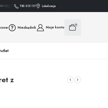
YŻEJ 75 ZŁ WYSYŁAMY GRATIS • • • ZAKUPY POWYŻEJ 75 ZŁ WYSYŁAMY GRATIS
785 015 117
Lokalizacja
0
Moje konto
bione
Niezbędnik
utlet
ret z
u