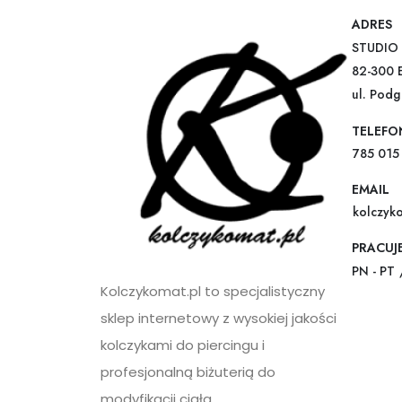
ADRES
STUDIO 
82-300 
ul. Pod
TELEFO
785 015
EMAIL
kolczyk
PRACUJ
PN - PT 
Kolczykomat.pl to specjalistyczny
sklep internetowy z wysokiej jakości
kolczykami do piercingu i
profesjonalną biżuterią do
modyfikacji ciała.