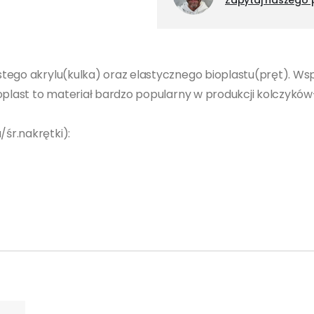
Zapytaj naszego 
stego akrylu(kulka) oraz elastycznego bioplastu(pręt). W
oplast to materiał bardzo popularny w produkcji kolczyków- 
śr.nakrętki):