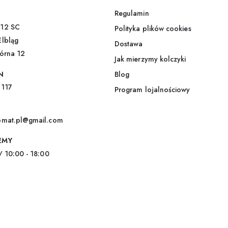
s
s
e
Regulamin
m
12 SC
Polityka plików cookies
a
i
Elbląg
Dostawa
l
górna 12
*
Jak mierzymy kolczyki
N
Blog
 117
Program lojalnościowy
omat.pl@gmail.com
EMY
/ 10:00 - 18:00