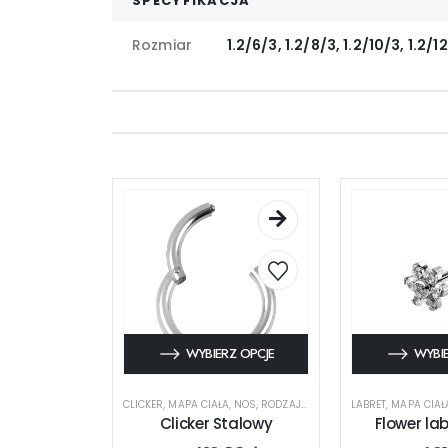
SPECYFIKACJA
Rozmiar
1.2/6/3, 1.2/8/3, 1.2/10/3, 1.2/1
WYBIERZ OPCJE
WYBIE
CLICKER
,
MAPA CIAŁA
,
NOS
,
RODZAJ KOLCZYKA
LABRET
,
UCHO
,
,
MAPA CIAŁ
USTA
Clicker Stalowy
Flower lab