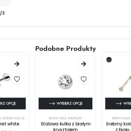
2/3
Podobne Produkty
RZ OPCJE
WYBIERZ OPCJE
WYB
A
,
RODZAJ KOLCZYKA
,
UCHO
MAPA CIAŁA
,
NAKRĘTKI
MAPA CIAŁA
ret white
Stalowa kulka z białym
Srebrny ko
kryształem
z białą