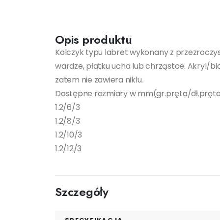
Opis produktu
Kolczyk typu labret wykonany z przezroczy
wardze, płatku ucha lub chrząstce. Akryl/bi
zatem nie zawiera niklu.
Dostępne rozmiary w mm(gr.pręta/dł.pręta/
1.2/6/3
1.2/8/3
1.2/10/3
1.2/12/3
Szczegóły