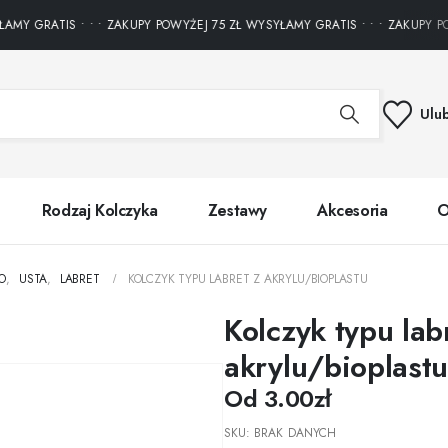
Y GRATIS • • • ZAKUPY POWYŻEJ 75 ZŁ WYSYŁAMY GRATIS • • • ZAKUPY POW
Ulu
Rodzaj Kolczyka
Zestawy
Akcesoria
O
O
,
USTA
,
LABRET
KOLCZYK TYPU LABRET Z AKRYLU/BIOPLASTU
Kolczyk typu lab
akrylu/bioplast
Od
3.00
zł
SKU:
BRAK DANYCH