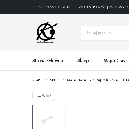
KUPY POWYŻEJ 75 ZŁ WYSYŁAMY GRATIS • • • ZAKUPY POWYŻEJ 75 ZŁ WYSYŁAM
Strona Główna
Sklep
Mapa Ciała
START
SKLEP
MAPA CIAŁA
,
RODZAJ KOLCZYKA
,
UCH
←
Wróć