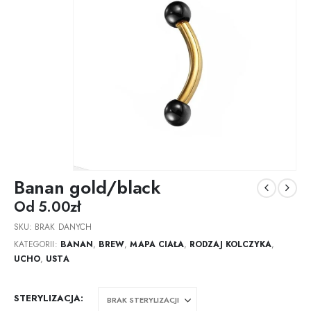
Banan gold/black
Od
5.00
zł
SKU:
BRAK DANYCH
KATEGORII:
BANAN
,
BREW
,
MAPA CIAŁA
,
RODZAJ KOLCZYKA
,
UCHO
,
USTA
STERYLIZACJA