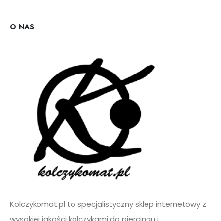
d
r
e
O NAS
s
e
m
a
i
l
*
Kolczykomat.pl to specjalistyczny sklep internetowy z
wysokiej jakości kolczykami do piercingu i