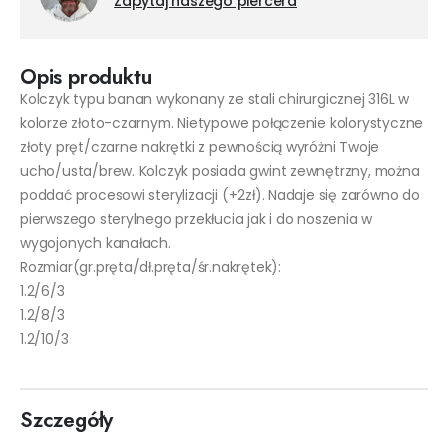
Zapytaj naszego piercera
Opis produktu
Kolczyk typu banan wykonany ze stali chirurgicznej 316L w
kolorze złoto-czarnym. Nietypowe połączenie kolorystyczne
złoty pręt/czarne nakrętki z pewnością wyróżni Twoje
ucho/usta/brew. Kolczyk posiada gwint zewnętrzny, można
poddać procesowi sterylizacji (+2zł). Nadaje się zarówno do
pierwszego sterylnego przekłucia jak i do noszenia w
wygojonych kanałach.
Rozmiar(gr.pręta/dł.pręta/śr.nakrętek):
1.2/6/3
1.2/8/3
1.2/10/3
Szczegóły