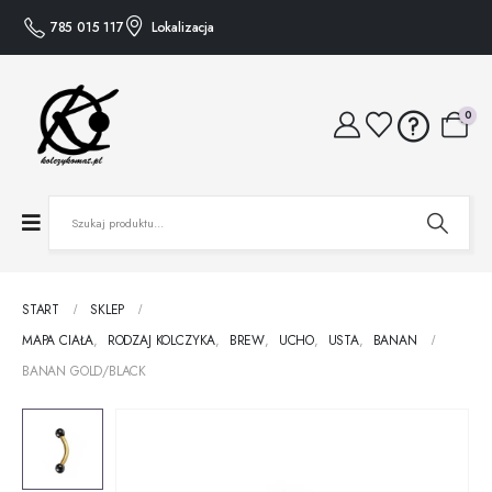
785 015 117
Lokalizacja
0
START
SKLEP
MAPA CIAŁA
,
RODZAJ KOLCZYKA
,
BREW
,
UCHO
,
USTA
,
BANAN
BANAN GOLD/BLACK