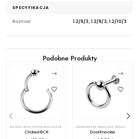
SPECYFIKACJA
Rozmiar
1.2/6/3, 1.2/8/3, 1.2/10/3
Podobne Produkty
BCR RING
,
BREW
,
CLICKED BCR
,
CLICKER
,
MAPA CIAŁA
DOORKNOCKER
,
NOS
,
RODZAJ KOLCZYKA
,
MAPA CIAŁA
,
UCHO
,
RODZAJ KOLCZYKA
,
USTA
Clicked BCR
DoorKnocker