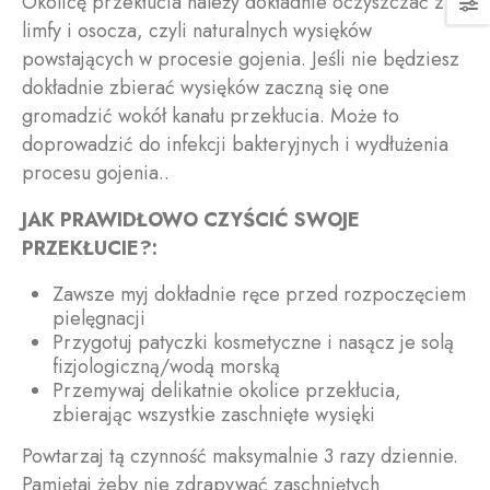
Okolicę przekłucia należy dokładnie oczyszczać z
limfy i osocza, czyli naturalnych wysięków
powstających w procesie gojenia. Jeśli nie będziesz
dokładnie zbierać wysięków zaczną się one
gromadzić wokół kanału przekłucia. Może to
doprowadzić do infekcji bakteryjnych i wydłużenia
procesu gojenia..
JAK PRAWIDŁOWO CZYŚCIĆ SWOJE
PRZEKŁUCIE?:
Zawsze myj dokładnie ręce przed rozpoczęciem
pielęgnacji
Przygotuj patyczki kosmetyczne i nasącz je solą
fizjologiczną/wodą morską
Przemywaj delikatnie okolice przekłucia,
zbierając wszystkie zaschnięte wysięki
Powtarzaj tą czynność
maksymalnie 3 razy dziennie
.
Pamiętaj żeby nie zdrapywać zaschniętych