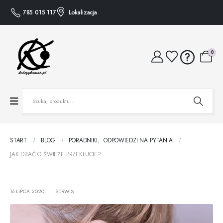
785 015 117
Lokalizacja
0
START
BLOG
PORADNIKI
,
ODPOWIEDZI NA PYTANIA
JAK DBAĆ O ŚWIEŻE PRZEKŁUCIE?
16 LIPCA 2020
SERWIS