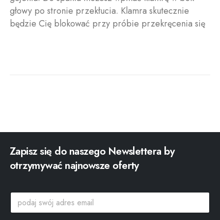
głowy po stronie przekłucia
. Klamra skutecznie
będzie Cię blokować przy próbie przekręcenia się
Zapisz się do naszego Newslettera by
otrzymywać najnowsze oferty
p
p
o
o
d
d
a