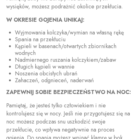
wysięków, możesz podrażnić okolice przekłucia.
W OKRESIE GOJENIA UNIKAJ:
Wyjmowania kolczyka/wymian na własną rękę
Spania na przekłuciu
Kąpieli w basenach/otwartych zbiornikach
wodnych
Nadmiernego ruszania kolczykiem/zabaw
Długich kąpieli w wannie
Noszenia obcisłych ubrań
Zahaczeń, odgnieceń, naderwań
ZAPEWNIJ SOBIE BEZPIECZEŃSTWO NA NOC:
Pamiętaj, że jesteś tylko człowiekiem i nie
kontrolujesz się w nocy. Jeśli nie przygotujesz się na
noc możesz podczas snu uszkodzić swoje
przekłucie, co wpływa negatywnie na proces
gojenia. Do spania możesz wpinać
klamrę w bok