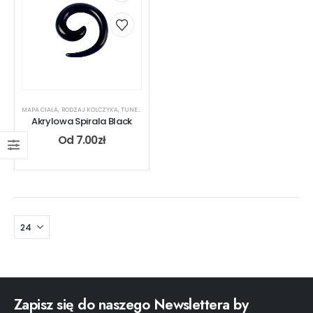
MAPA CIAŁA
,
RODZAJ KOLCZYKA
,
TUNEL
,
UCHO
Akrylowa Spirala Black
Od
7.00
zł
Zapisz się do naszego Newslettera by