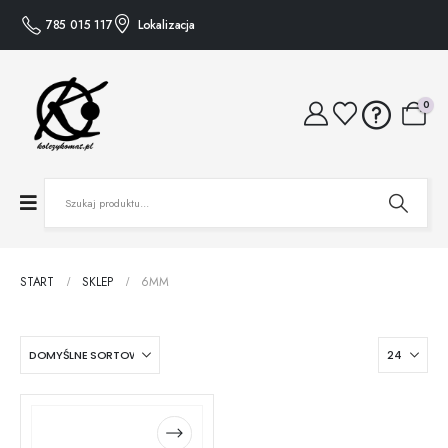
785 015 117
Lokalizacja
0
START
SKLEP
6MM