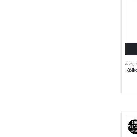
BREW
,
C
Kółk