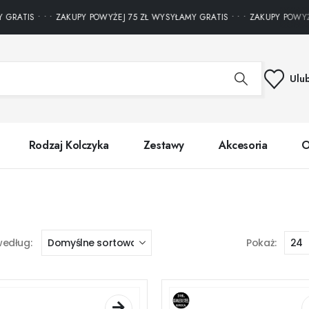
IS • • • ZAKUPY POWYŻEJ 75 ZŁ WYSYŁAMY GRATIS • • • ZAKUPY POWYŻEJ 75
Ulu
Rodzaj Kolczyka
Zestawy
Akcesoria
O
według:
Pokaż: