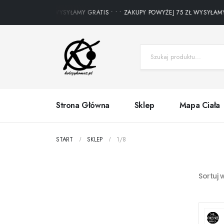
WYŻEJ 75 ZŁ WYSYŁAMY GRATIS • • • ZAKUPY POWYŻEJ 75 ZŁ WYSYŁAMY GRAT
Strona Główna
Sklep
Mapa Ciała
START
SKLEP
1/8
Sortuj 