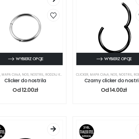
WYBIERZ OPCJE
WYBIERZ OPCJE
R
,
MAPA CIAŁA
,
NOS
,
NOSTRIL
,
RODZAJ KOLCZYKA
CLICKER
,
MAPA CIAŁA
,
NOS
,
NOSTRIL
,
RODZA
Clicker do nostrila
Czarny clicker do nostri
Od
12.00
zł
Od
14.00
zł