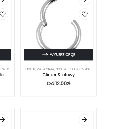
WYBIERZ OPCJE
J KOLCZYKA
CLICKER
,
MAPA CIAŁA
,
NOS
,
RODZAJ KOLCZYKA
,
UCHO
,
USTA
la
Clicker Stalowy
Od
12.00
zł