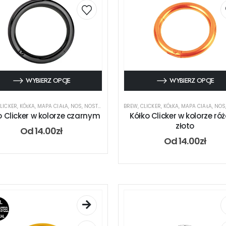
WYBIERZ OPCJE
WYBIERZ OPCJE
LICKER
,
KÓŁKA
,
MAPA CIAŁA
,
NOS
,
NOSTRIL
,
RODZAJ KOLCZYKA
BREW
,
CLICKER
,
UCHO
,
KÓŁKA
,
USTA
,
MAPA CIAŁA
,
NOS
o Clicker w kolorze czarnym
Kółko Clicker w kolorze ró
złoto
Od
14.00
zł
Od
14.00
zł