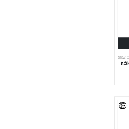
BREW
,
C
Kół