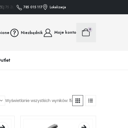
 ZŁ WYSYŁAMY GRATIS • • • ZAKUPY POWYŻEJ 75 ZŁ WYSYŁAMY GRATIS • • •
785 015 117
Lokalizacja
0
Moje konto
bione
Niezbędnik
utlet
Wyświetlanie wszystkich wyników: 15