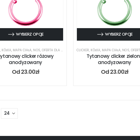
WYBIERZ OPCJE
WYBIERZ OPCJE
R
,
KÓŁKA
,
MAPA CIAŁA
,
NOS
,
OFERTA DLA PIERCERA
,
CLICKER
RODZAJ KOLCZYKA
,
KÓŁKA
,
MAPA CIAŁA
,
TYTAN
,
UCHO
,
NOS
,
USTA
,
OFERTA DL
ytanowy clicker różowy
Tytanowy clicker zielo
anodyzowany
anodyzowany
Od
23.00
zł
Od
23.00
zł