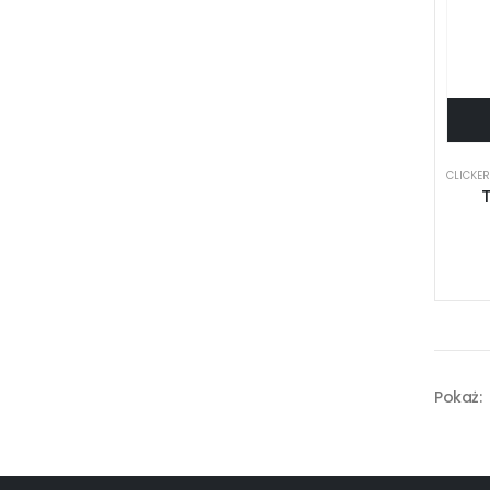
CLICKE
T
Pokaż: