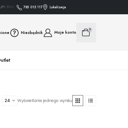
Y POWYŻEJ 75 ZŁ WYSYŁAMY GRATIS • • • ZAKUPY POWYŻEJ 75 ZŁ WYSYŁAMY 
785 015 117
Lokalizacja
0
Moje konto
bione
Niezbędnik
utlet
Wyświetlanie jednego wyniku