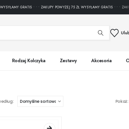
YSYŁAMY GRATIS • • • ZAKUPY POWYŻEJ 75 ZŁ WYSYŁAMY GRATIS • • • ZAKUP
Ulu
Rodzaj Kolczyka
Zestawy
Akcesoria
O
według:
Pokaż: