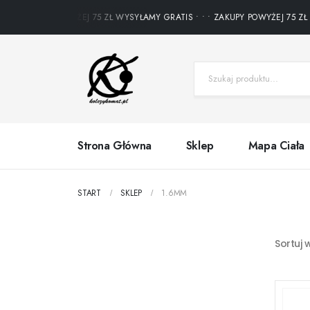
ZAKUPY POWYŻEJ 75 ZŁ WYSYŁAMY GRATIS • • • ZAKUPY POWYŻEJ 75 ZŁ W
Strona Główna
Sklep
Mapa Ciała
START
SKLEP
1.6MM
Sortuj 