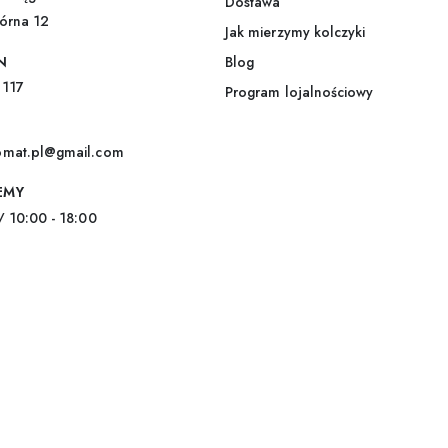
Dostawa
l
górna 12
*
Jak mierzymy kolczyki
N
Blog
 117
Program lojalnościowy
omat.pl@gmail.com
EMY
/ 10:00 - 18:00