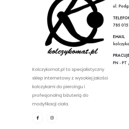
ul. Pod
TELEFO
785 015
EMAIL
kolczyk
PRACUJ
PN - PT 
Kolczykomat.pl to specjalistyczny
sklep internetowy z wysokiej jakości
kolczykami do piercingu i
profesjonalną biżuterią do
modyfikacji ciała.