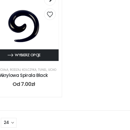
WYBIERZ OPCJE
CIAŁA
,
RODZAJ KOLCZYKA
,
TUNEL
,
UCHO
Akrylowa Spirala Black
Od
7.00
zł