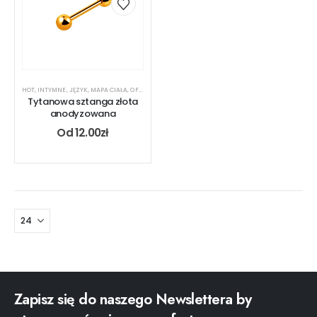
HOT
,
INTYMNE
,
JĘZYK
,
MAPA CIAŁA
,
OFERTA DLA PIERCERA
,
RODZAJ KOLCZYKA
,
SZTANGA
,
TYTAN
,
Tytanowa sztanga złota
anodyzowana
Od
12.00
zł
Zapisz się do naszego Newslettera by