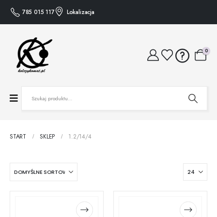
785 015 117
Lokalizacja
0
START
SKLEP
1.2/14/4