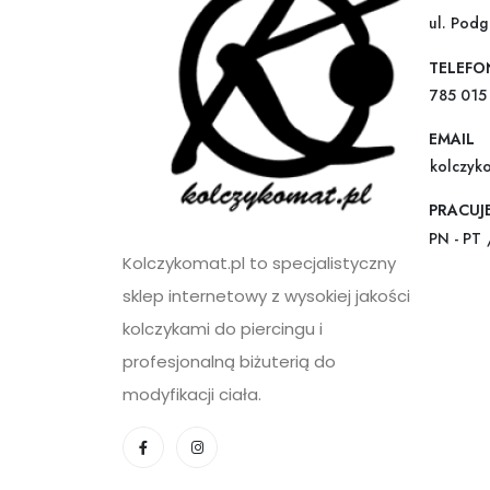
ul. Pod
TELEFO
785 015
EMAIL
kolczyk
PRACUJ
PN - PT 
Kolczykomat.pl to specjalistyczny
sklep internetowy z wysokiej jakości
kolczykami do piercingu i
profesjonalną biżuterią do
modyfikacji ciała.