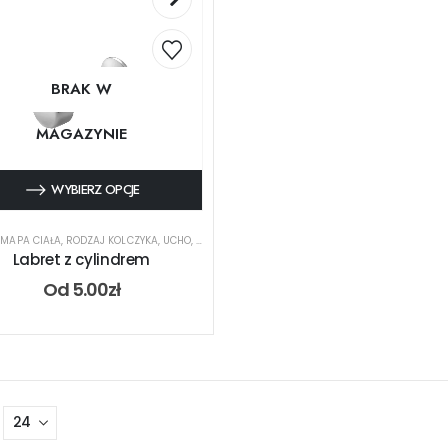
BRAK W
MAGAZYNIE
WYBIERZ OPCJE
,
MAPA CIAŁA
,
RODZAJ KOLCZYKA
,
UCHO
,
USTA
Labret z cylindrem
Od
5.00
zł