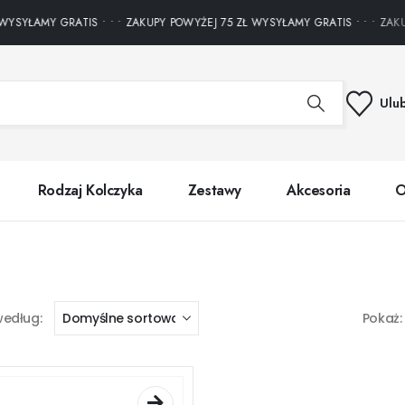
YSYŁAMY GRATIS • • • ZAKUPY POWYŻEJ 75 ZŁ WYSYŁAMY GRATIS • • • ZAKUP
Ulu
Rodzaj Kolczyka
Zestawy
Akcesoria
O
według:
Pokaż: