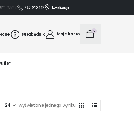
Y POWYŻEJ 75 ZŁ WYSYŁAMY GRATIS • • • ZAKUPY POWYŻEJ 75 ZŁ WYSYŁAMY G
785 015 117
Lokalizacja
0
Moje konto
bione
Niezbędnik
utlet
Wyświetlanie jednego wyniku