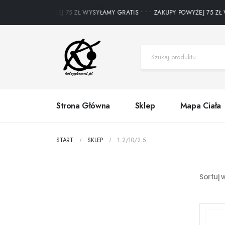
ZAKUPY POWYŻEJ 75 ZŁ WYSYŁAMY GRATIS • • • ZAKUPY POWYŻEJ 75 ZŁ W
Strona Główna
Sklep
Mapa Ciała
START
SKLEP
1.2/10/2.5
Sortuj 