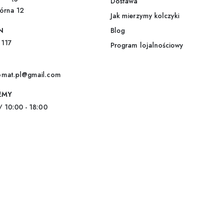
Dostawa
l
górna 12
*
Jak mierzymy kolczyki
N
Blog
 117
Program lojalnościowy
omat.pl@gmail.com
EMY
/ 10:00 - 18:00