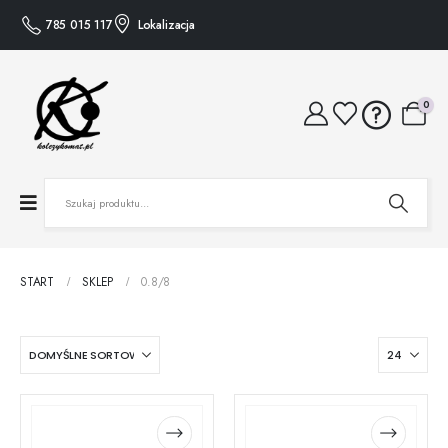
785 015 117
Lokalizacja
0
START
SKLEP
0.8/8