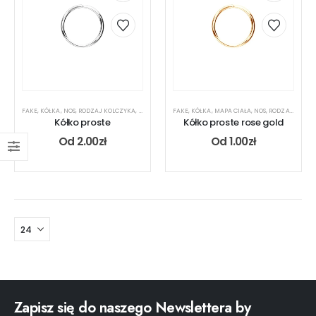
FAKE
,
KÓŁKA
,
NOS
,
RODZAJ KOLCZYKA
,
UCHO
,
USTA
FAKE
,
KÓŁKA
,
MAPA CIAŁA
,
NOS
,
RODZAJ KOLCZYKA
Kółko proste
Kółko proste rose gold
Od
2.00
zł
Od
1.00
zł
Zapisz się do naszego Newslettera by