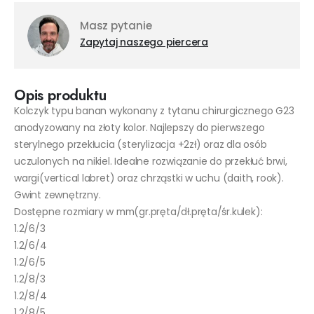
Masz pytanie
Zapytaj naszego piercera
Opis produktu
Kolczyk typu banan wykonany z tytanu chirurgicznego G23
anodyzowany na złoty kolor. Najlepszy do pierwszego
sterylnego przekłucia (sterylizacja +2zł) oraz dla osób
uczulonych na nikiel. Idealne rozwiązanie do przekłuć brwi,
wargi(vertical labret) oraz chrząstki w uchu (daith, rook).
Gwint zewnętrzny.
Dostępne rozmiary w mm(gr.pręta/dł.pręta/śr.kulek):
1.2/6/3
1.2/6/4
1.2/6/5
1.2/8/3
1.2/8/4
1.2/8/5