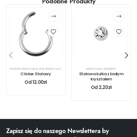
Podobne Produkty
CLICKER
,
MAPA CIAŁA
,
NOS
,
RODZAJ KOLCZYKA
,
UCHO
,
USTA
MAPA CIAŁA
,
NAKRĘTKI
Clicker Stalowy
Stalowa kulka z białym
kryształem
Od
12.00
zł
Od
2.20
zł
Zapisz się do naszego Newslettera by