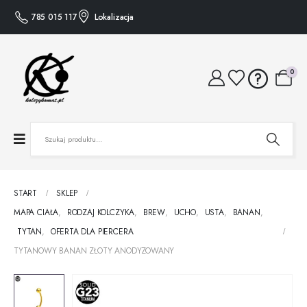
785 015 117
Lokalizacja
0
START
SKLEP
MAPA CIAŁA
,
RODZAJ KOLCZYKA
,
BREW
,
UCHO
,
USTA
,
BANAN
,
TYTAN
,
OFERTA DLA PIERCERA
TYTANOWY BANAN ZŁOTY ANODYZOWANY