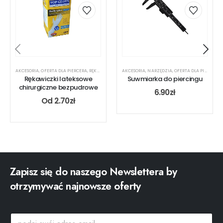
AKCESORIA
,
OFERTA DLA PIERCERA
,
RĘKAWICZKI
AKCESORIA
,
NARZĘDZIA
,
OFERTA DLA PIERCERA
Rękawiczki lateksowe
Suwmiarka do piercingu
chirurgiczne bezpudrowe
6.90
zł
Od
2.70
zł
Zapisz się do naszego Newslettera by
otrzymywać najnowsze oferty
p
p
o