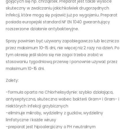
gojących się np. chrząstek. Preparat jest także wysoce
skuteczny w zwalczaniu jakichkolwiek drugorzędnych
infekcji, które mogą się pojawić już po wygojeniu. Preparat
posiada europejski standard NF EN 1040 gwarantujący
rozszerzone działanie antybakteryjne.
Spray powinien być używany zapobiegawczo lub leczniczo
przez maksimum 10-15 dni, nie więcej niż 2 razy na dzień. Po
tym okresię jeśli skóra się nie zagoi trzeba zrobić w
stosowaniu tygodniową przerwę i ponownie używać przez
maksimum 10-15 dni.
Zalety:
-formuła oparta na Chlorheksydynie: szybko działająca,
antyseptyczna, skuteczna wobec bakterii Gram+ i Gram- i
niektórych infekcji grzybicznych
-eliminuje mikroby, wydzieliny z guzków, wydzieliny
limfatyczne i każde wirusy
-preparat jest hipoalergiczny o PH neutralnym