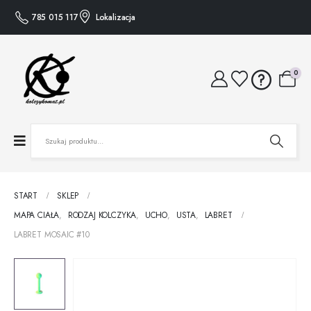
785 015 117
Lokalizacja
0
START
SKLEP
MAPA CIAŁA
,
RODZAJ KOLCZYKA
,
UCHO
,
USTA
,
LABRET
LABRET MOSAIC #10