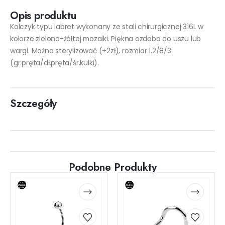
Opis produktu
Kolczyk typu labret wykonany ze stali chirurgicznej 316L w
kolorze zielono-żółtej mozaiki. Piękna ozdoba do uszu lub
wargi. Można sterylizować (+2zł), rozmiar 1.2/8/3
(gr.pręta/dł.pręta/śr.kulki).
Szczegóły
Podobne Produkty