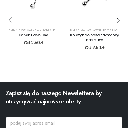
BANAN
,
BREW
,
MAPA CIAŁA
,
RODZAJ KOLCZYKA
,
UCHO
MAPA CIAŁA
,
USTA
,
NOS
,
NOSTRIL
,
RODZAJ KOLCZYKA
Banan Basic Line
Kolczyk do nosa zakręcony
Basic Line
Od
2.50
zł
Od
2.50
zł
Zapisz się do naszego Newslettera by
otrzymywać najnowsze oferty
s
p
w
o
ó