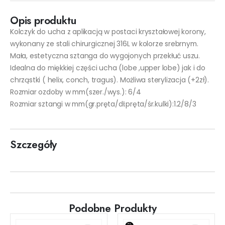
Opis produktu
Kolczyk do ucha z aplikacją w postaci kryształowej korony,
wykonany ze stali chirurgicznej 316L w kolorze srebrnym.
Mała, estetyczna sztanga do wygojonych przekłuć uszu.
Idealna do miękkiej części ucha (lobe ,upper lobe) jak i do
chrząstki ( helix, conch, tragus). Możliwa sterylizacja (+2zł).
Rozmiar ozdoby w mm(szer./wys.): 6/4
Rozmiar sztangi w mm(gr.pręta/dł.pręta/śr.kulki):1.2/8/3
Szczegóły
Podobne Produkty