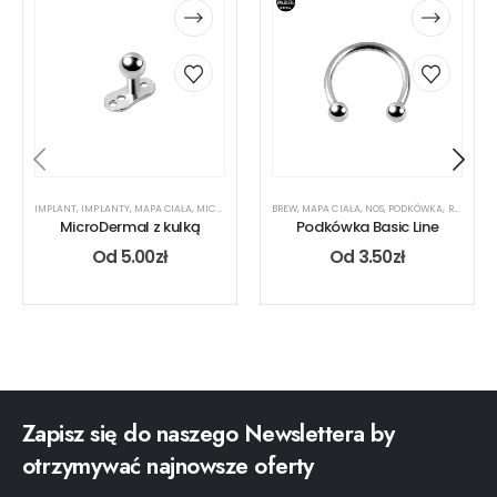
IMPLANT
,
IMPLANTY
,
MAPA CIAŁA
,
MICRODERMAL
,
RODZAJ KOLCZYKA
BREW
,
MAPA CIAŁA
,
NOS
,
PODKÓWKA
,
RODZAJ KOLCZYKA
MicroDermal z kulką
Podkówka Basic Line
Od
5.00
zł
Od
3.50
zł
Zapisz się do naszego Newslettera by
otrzymywać najnowsze oferty