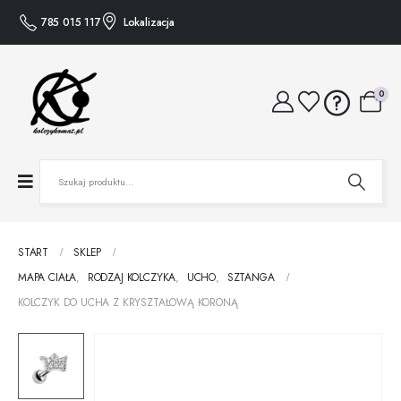
785 015 117
Lokalizacja
0
START
SKLEP
MAPA CIAŁA
,
RODZAJ KOLCZYKA
,
UCHO
,
SZTANGA
KOLCZYK DO UCHA Z KRYSZTAŁOWĄ KORONĄ