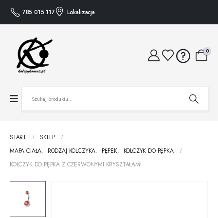
785 015 117
Lokalizacja
0
START
SKLEP
MAPA CIAŁA
,
RODZAJ KOLCZYKA
,
PĘPEK
,
KOLCZYK DO PĘPKA
KOLCZYK DO PĘPKA Z CZERWONYMI KRYSZTAŁAMI