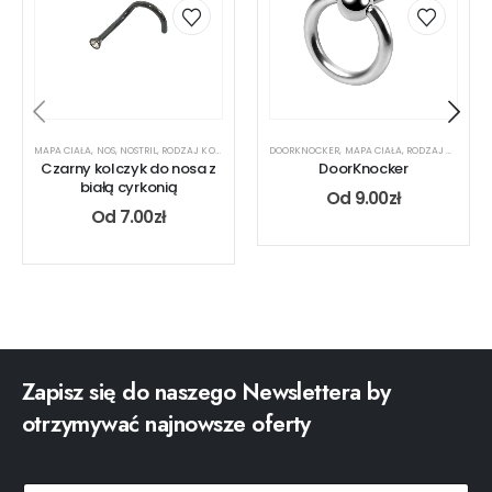
MAPA CIAŁA
,
NOS
,
NOSTRIL
,
RODZAJ KOLCZYKA
DOORKNOCKER
,
MAPA CIAŁA
,
RODZAJ KOLCZYKA
Czarny kolczyk do nosa z
DoorKnocker
białą cyrkonią
Od
9.00
zł
Od
7.00
zł
Zapisz się do naszego Newslettera by
otrzymywać najnowsze oferty
e