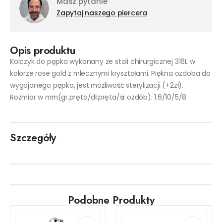
Masz pytanie
Zapytaj naszego piercera
Opis produktu
Kolczyk do pępka wykonany ze stali chirurgicznej 316L w
kolorze rose gold z mlecznymi kryształami. Piękna ozdoba do
wygojonego pępka, jest możliwość sterylizacji (+2zł).
Rozmiar w mm(gr.pręta/dł.pręta/śr.ozdób): 1.6/10/5/8
Szczegóły
Podobne Produkty