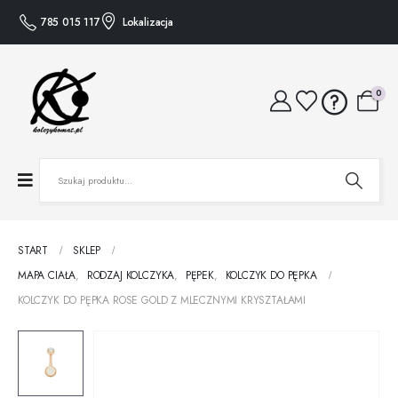
785 015 117
Lokalizacja
0
START
SKLEP
MAPA CIAŁA
,
RODZAJ KOLCZYKA
,
PĘPEK
,
KOLCZYK DO PĘPKA
KOLCZYK DO PĘPKA ROSE GOLD Z MLECZNYMI KRYSZTAŁAMI