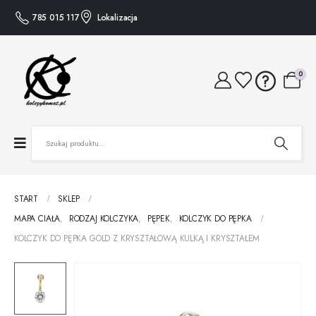
785 015 117
Lokalizacja
0
START
SKLEP
MAPA CIAŁA
,
RODZAJ KOLCZYKA
,
PĘPEK
,
KOLCZYK DO PĘPKA
KOLCZYK DO PĘPKA GOLD Z KRYSZTAŁOWĄ KULKĄ I KRYSZTAŁEM