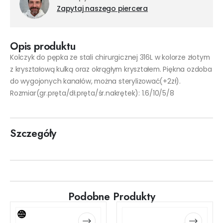
Zapytaj naszego piercera
Opis produktu
Kolczyk do pępka ze stali chirurgicznej 316L w kolorze złotym
z kryształową kulką oraz okrągłym kryształem. Piękna ozdoba
do wygojonych kanałów, można sterylizować(+2zł).
Rozmiar(gr.pręta/dł.pręta/śr.nakrętek): 1.6/10/5/8
Szczegóły
Podobne Produkty