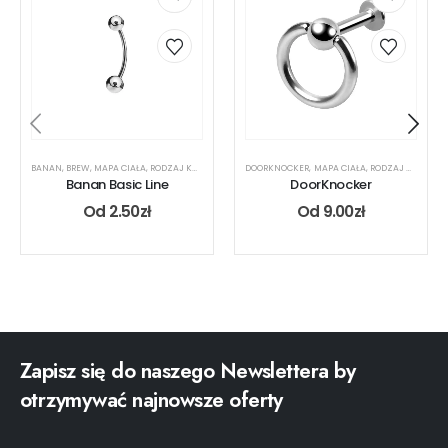
BANAN
,
BREW
,
MAPA CIAŁA
,
RODZAJ KOLCZYKA
,
UCHO
DOORKNOCKER
,
USTA
,
MAPA CIAŁA
,
RODZAJ KOLCZYKA
Banan Basic Line
DoorKnocker
Od
2.50
zł
Od
9.00
zł
Zapisz się do naszego Newslettera by
otrzymywać najnowsze oferty