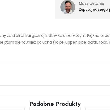
Masz pytanie
Zapytaj naszego 
nany ze stali chirurgicznej 316L w kolorze złotym. Piękna oz
tum ale również do ucha ( lobe, upper lobe, daith, rook, h
Podobne Produkty