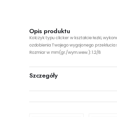
Opis produktu
Kolczyk typu clicker w kształcie łezki, wyko
ozdobienia Twojego wygojonego przekłucia sep
Rozmiar w mm(gr./wym.wew.): 1.2/8
Szczegóły