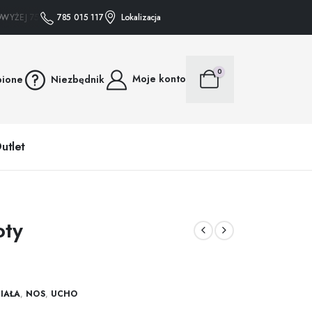
ŻEJ 75 ZŁ WYSYŁAMY GRATIS • • • ZAKUPY POWYŻEJ 75 ZŁ WYSYŁAMY GRATIS
785 015 117
Lokalizacja
0
Moje konto
bione
Niezbędnik
utlet
oty
IAŁA
,
NOS
,
UCHO