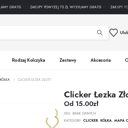
Y GRATIS • • • ZAKUPY POWYŻEJ 75 ZŁ WYSYŁAMY GRATIS • • • ZAKUPY POWY
Ulu
Rodzaj Kolczyka
Zestawy
Akcesoria
O
KÓŁKA
CLICKER ŁEZKA ZŁOTY
Clicker Łezka Zł
Od
15.00
zł
SKU:
BRAK DANYCH
KATEGORII:
CLICKER
,
KÓŁKA
,
MAPA C