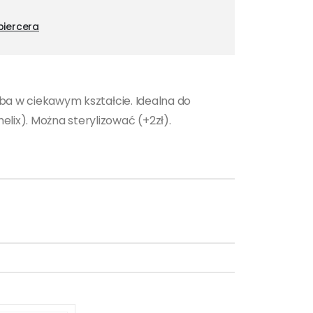
piercera
doba w ciekawym kształcie. Idealna do
elix). Można sterylizować (+2zł).