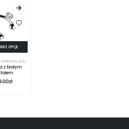
IERZ OPCJE
,
PODKÓWKA
,
RODZAJ KOLCZYKA
,
UCHO
,
USTA
 z białym
ztałem
9.00
zł