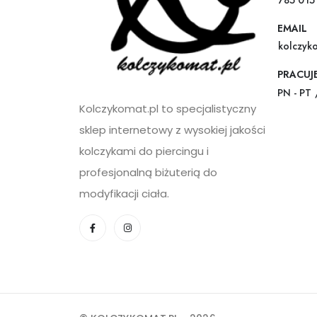
785 015
EMAIL
kolczyk
PRACUJ
PN - PT 
Kolczykomat.pl to specjalistyczny
sklep internetowy z wysokiej jakości
kolczykami do piercingu i
profesjonalną biżuterią do
modyfikacji ciała.