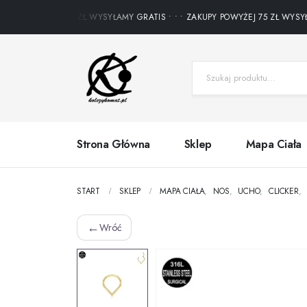
UPY POWYŻEJ 75 ZŁ WYSYŁAMY GRATIS • • • ZAKUPY POWYŻEJ 75 ZŁ WYSYŁAM
Strona Główna
Sklep
Mapa Ciała
START
SKLEP
MAPA CIAŁA
,
NOS
,
UCHO
,
CLICKER
,
←
Wróć