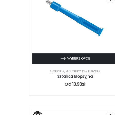
WYBIERZ OPCJE
AKCESORIA
,
IGŁY
,
OFERTA DLA PIERCERA
Sztanca Biopsyjna
Od
13.90
zł