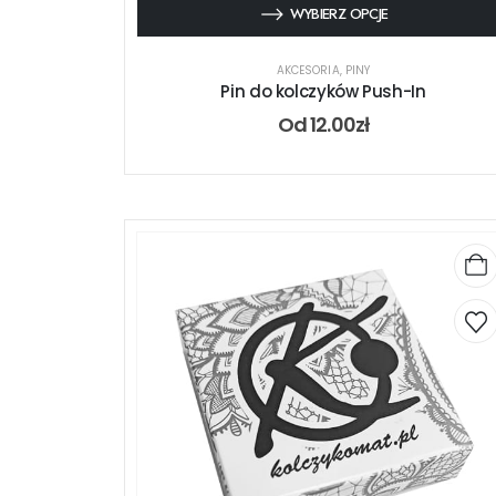
WYBIERZ OPCJE
AKCESORIA
,
PINY
Pin do kolczyków Push-In
Od
12.00
zł