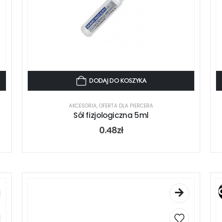
DODAJ DO KOSZYKA
AKCESORIA
,
OFERTA DLA PIERCERA
Sól fizjologiczna 5ml
0.48
zł