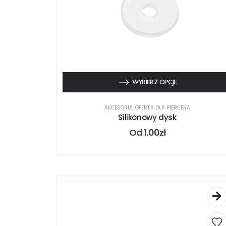
WYBIERZ OPCJE
AKCESORIA
,
OFERTA DLA PIERCERA
Silikonowy dysk
Od
1.00
zł