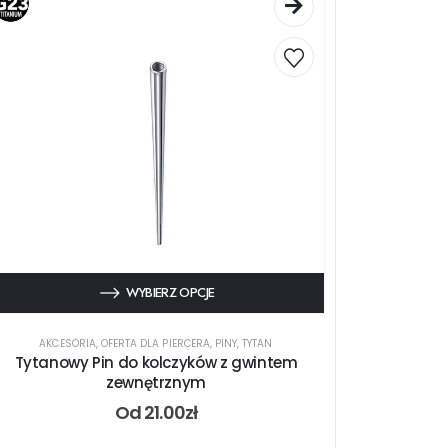
WYBIERZ OPCJE
AKCESORIA
,
OFERTA DLA PIERCERA
,
PINY
,
TYTAN
Tytanowy Pin do kolczyków z gwintem
zewnętrznym
Od
21.00
zł