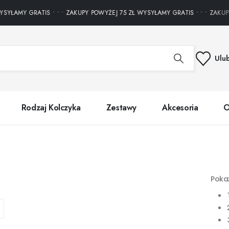
AMY GRATIS • • • ZAKUPY POWYŻEJ 75 ZŁ WYSYŁAMY GRATIS • • • ZAKUPY PO
Ulu
Rodzaj Kolczyka
Zestawy
Akcesoria
O
Poka