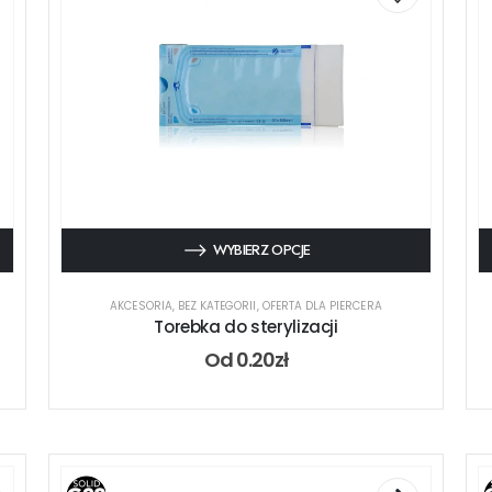
WYBIERZ OPCJE
AKCESORIA
,
BEZ KATEGORII
,
OFERTA DLA PIERCERA
Torebka do sterylizacji
Od
0.20
zł