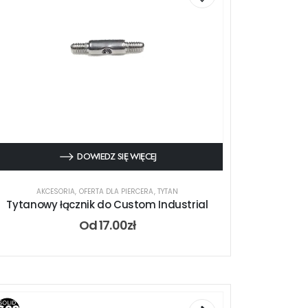
DOWIEDZ SIĘ WIĘCEJ
AKCESORIA
,
OFERTA DLA PIERCERA
,
TYTAN
Tytanowy łącznik do Custom Industrial
Od
17.00
zł