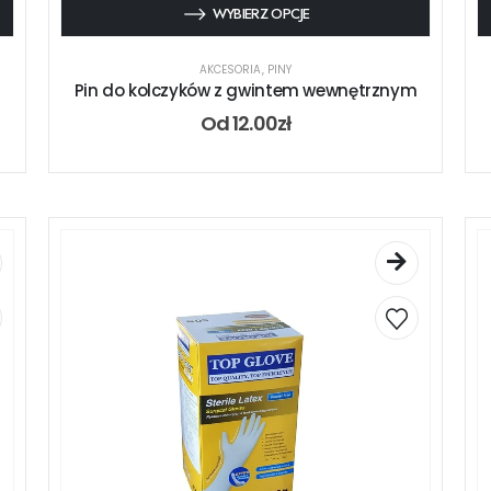
WYBIERZ OPCJE
AKCESORIA
,
PINY
Pin do kolczyków z gwintem wewnętrznym
Od
12.00
zł