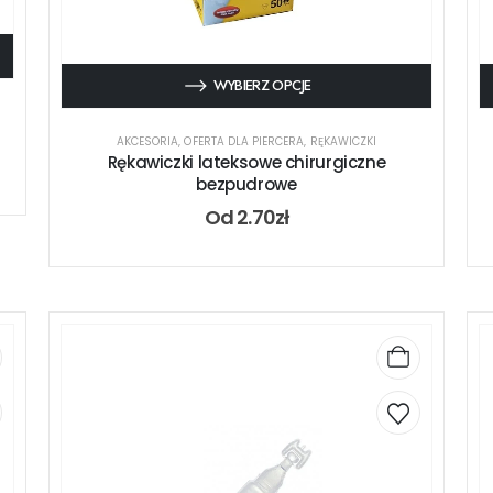
WYBIERZ OPCJE
AKCESORIA
,
OFERTA DLA PIERCERA
,
RĘKAWICZKI
Rękawiczki lateksowe chirurgiczne
bezpudrowe
Od
2.70
zł