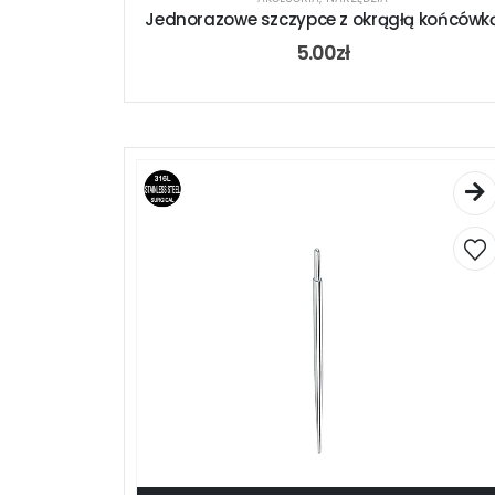
Jednorazowe szczypce z okrągłą końcówk
5.00
zł