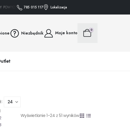
WYŻEJ 75 ZŁ WYSYŁAMY GRATIS • • • ZAKUPY POWYŻEJ 75 ZŁ WYSYŁAMY GRAT
785 015 117
Lokalizacja
0
Moje konto
bione
Niezbędnik
utlet
ż:
1
Wyświetlanie 1–24 z 51 wyników
2
3