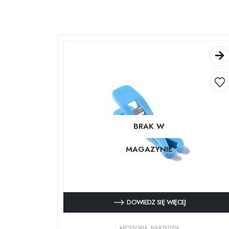
BRAK W
MAGAZYNIE
DOWIEDZ SIĘ WIĘCEJ
AKCESORIA
,
NARZĘDZIA