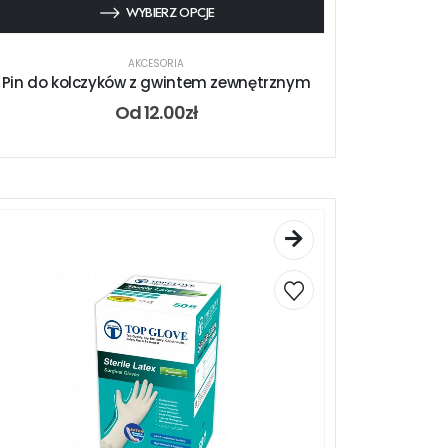
WYBIERZ OPCJE
AKCESORIA
Pin do kolczyków z gwintem zewnętrznym
Od
12.00
zł