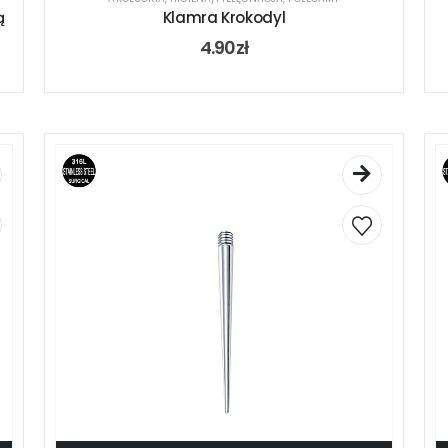
ą
Klamra Krokodyl
4.90
zł