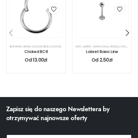
BCR RING
,
BREW
,
CLICKED BCR
,
CLICKER
,
MAPA CIAŁA
HOT
,
NOS
,
LABRET
,
RODZAJ KOLCZYKA
,
MAPA CIAŁA
,
RODZAJ KOLCZYKA
,
UCHO
,
USTA
,
Clicked BCR
Labret Basic Line
Od
13.00
zł
Od
2.50
zł
Zapisz się do naszego Newslettera by
otrzymywać najnowsze oferty
*
p