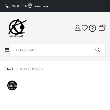
785 015 117
Lokalizacja
0
START
SINGLE PRODUCT