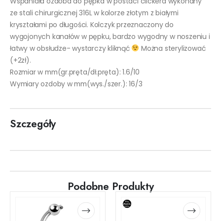
Wspaniała ozdoba do pępka w postaci clickera wykonany
ze stali chirurgicznej 316L w kolorze złotym z białymi
kryształami po długości. Kolczyk przeznaczony do
wygojonych kanałów w pępku, bardzo wygodny w noszeniu i
łatwy w obsłudze- wystarczy kliknąć
Można sterylizować
(+2zł).
Rozmiar w mm(gr.pręta/dł.pręta): 1.6/10
Wymiary ozdoby w mm(wys./szer.): 16/3
Szczegóły
Podobne Produkty