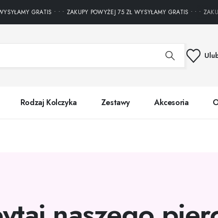
SYŁAMY GRATIS • • • ZAKUPY POWYŻEJ 75 ZŁ WYSYŁAMY GRATIS • • • ZAKUP
Ulu
Rodzaj Kolczyka
Zestawy
Akcesoria
O
ytaj naszego pier