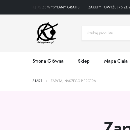
ZAKUPY POWYŻEJ 75 ZŁ WYSYŁAMY GRATIS • • • ZAKUPY POWYŻEJ 75 ZŁ WY
Strona Główna
Sklep
Mapa Ciała
START
ZAPYTAJ NASZEGO PIERCERA
Zap