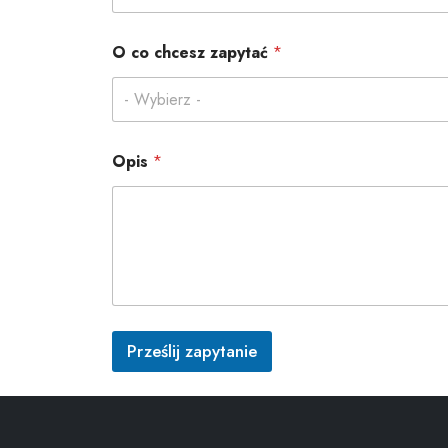
O co chcesz zapytać
*
- Wybierz -
Opis
*
Prześlij zapytanie