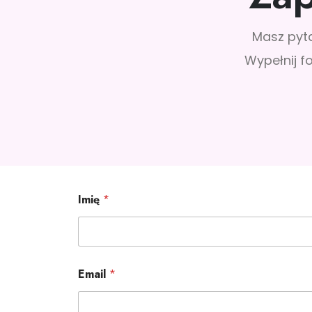
Masz pyta
Wypełnij f
Imię
*
Email
*