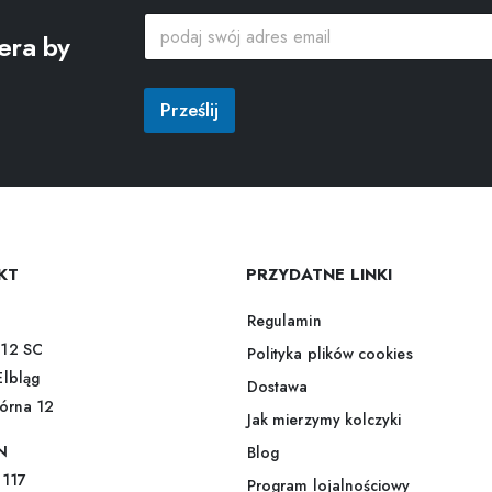
e
p
m
era by
o
a
d
i
a
l
j
Prześlij
*
s
s
w
w
ó
ó
j
j
a
d
r
e
KT
PRZYDATNE LINKI
s
e
Regulamin
m
12 SC
Polityka plików cookies
a
i
Elbląg
Dostawa
l
górna 12
*
Jak mierzymy kolczyki
N
Blog
 117
Program lojalnościowy