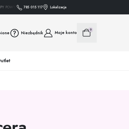
Y POWYŻEJ 75 ZŁ WYSYŁAMY GRATIS • • • ZAKUPY POWYŻEJ 75 ZŁ WYSYŁAMY G
785 015 117
Lokalizacja
0
Moje konto
bione
Niezbędnik
utlet
cera