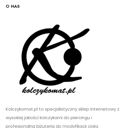
r
e
O NAS
s
e
m
a
i
l
*
Kolczykomat.pl to specjalistyczny sklep internetowy z
wysokiej jakości kolczykami do piercingu i
profesjonalną biżuterią do modyfikacji ciała.