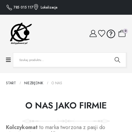
785 015 117
Lokalizacja
0
START
NIEZBĘDNIK
O NAS
O NAS JAKO FIRMIE
Kolczykomat
to marka tworzona z pasji do