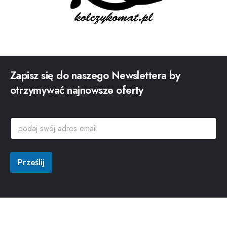
Zapisz się do naszego Newslettera by
otrzymywać najnowsze oferty
p
p
o
o
d
d
a
a
j
j
Prześlij
*
s
a
w
d
ó
r
j
e
a
s
d