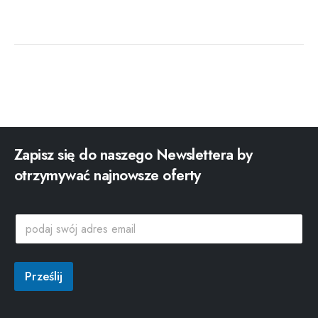
Zapisz się do naszego Newslettera by
otrzymywać najnowsze oferty
a
p
d
o
r
d
e
a
s
j
Prześlij
s
s
w
w
ó
ó
j