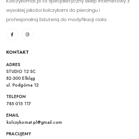
Kolczykomat.pl to specjalistyczny sklep internetowy z
wysokiej jakości kolczykami do piercingu i
profesjonalną biżuterią do modyfikacji ciała.
KONTAKT
ADRES
STUDIO 12 SC
82-300 Elbląg
ul. Podgórna 12
TELEFON
785 015 117
EMAIL
kolczykomat.pl@gmail.com
PRACUJEMY