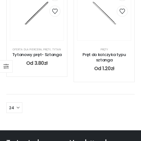
OFERTA DLA PIERCERA
,
PRĘTY
,
TYTAN
PRĘTY
Tytanowy pręt- Sztanga
Pręt do kolczyka typu
sztanga
Od
3.80
zł
Od
1.20
zł