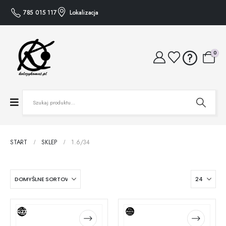
785 015 117
Lokalizacja
0
START
SKLEP
1.6/34