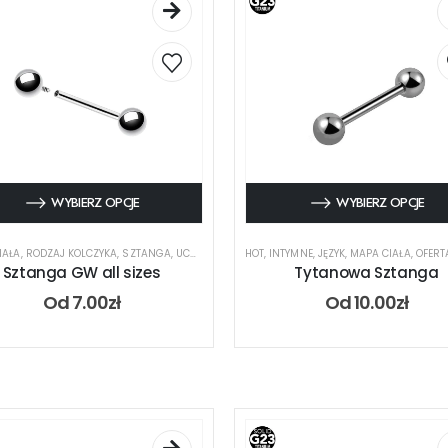
WYBIERZ OPCJE
WYBIERZ OPCJE
IAŁA
,
RODZAJ KOLCZYKA
,
SZTANGA
,
UCHO
HOT
,
INTYMNE
,
JĘZYK
,
MAPA CIAŁA
,
OFERTA DL
Sztanga GW all sizes
Tytanowa Sztanga
Od
7.00
zł
Od
10.00
zł