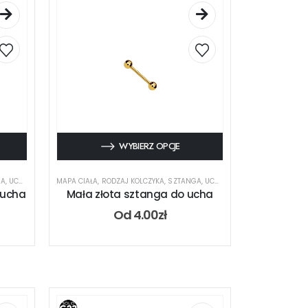
WYBIERZ OPCJE
GA
,
UCHO
MAPA CIAŁA
,
RODZAJ KOLCZYKA
,
SZTANGA
,
UCHO
 ucha
Mała złota sztanga do ucha
Od
4.00
zł