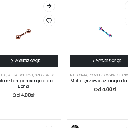
WYBIERZ OPCJE
WYBIERZ OPCJE
IAŁA
,
RODZAJ KOLCZYKA
,
SZTANGA
,
UCHO
MAPA CIAŁA
,
RODZAJ KOLCZYKA
,
SZTAN
ła sztanga rose gold do
Mała tęczowa sztanga do
ucha
Od
4.00
zł
Od
4.00
zł