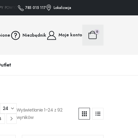
OWYŻEJ 75 ZŁ WYSYŁAMY GRATIS • • • ZAKUPY POWYŻEJ 75 ZŁ WYSYŁAMY GRA
785 015 117
Lokalizacja
0
Moje konto
bione
Niezbędnik
utlet
Wyświetlanie 1–24 z 92
wyników
4