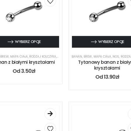
WYBIERZ OPCJE
WYBIERZ OPCJE
,
BREW
,
MAPA CIAŁA
,
RODZAJ KOLCZYKA
,
UCHO
,
USTA
BANAN
,
BREW
,
MAPA CIAŁA
,
NOS
,
RODZAJ 
an z białymi kryształami
Tytanowy banan z biał
kryształami
Od
3.50
zł
Od
13.90
zł