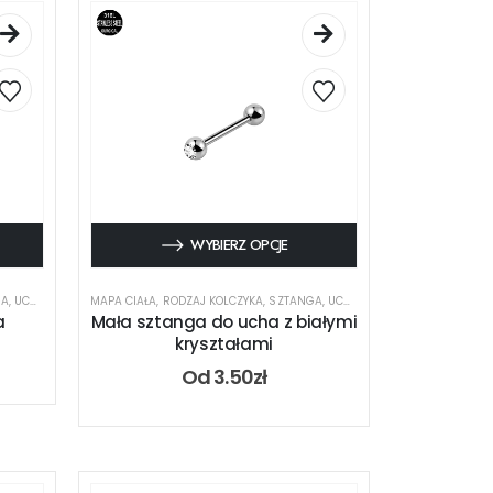
WYBIERZ OPCJE
GA
,
UCHO
MAPA CIAŁA
,
RODZAJ KOLCZYKA
,
SZTANGA
,
UCHO
a
Mała sztanga do ucha z białymi
kryształami
Od
3.50
zł