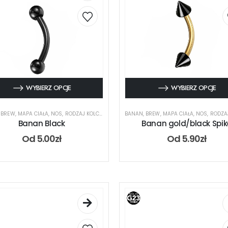
WYBIERZ OPCJE
WYBIERZ OPCJE
,
BREW
,
MAPA CIAŁA
,
NOS
,
RODZAJ KOLCZYKA
,
UCHO
BANAN
,
BREW
,
MAPA CIAŁA
,
NOS
,
RODZAJ 
Banan Black
Banan gold/black Spik
Od
5.00
zł
Od
5.90
zł