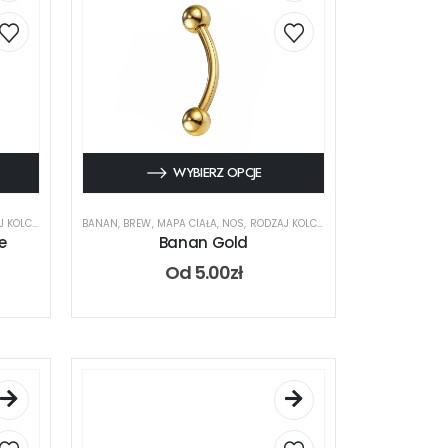
WYBIERZ OPCJE
KOLCZYKA
,
UCHO
BANAN
,
BREW
,
MAPA CIAŁA
,
NOS
,
RODZAJ KOLCZYKA
,
UCHO
e
Banan Gold
Od
5.00
zł