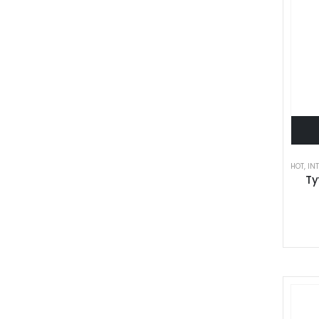
HOT
,
IN
Ty