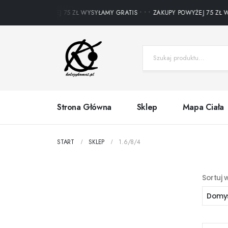
ZAKUPY POWYŻEJ 75 ZŁ WYSYŁAMY GRATIS • • • ZAKUPY POWYŻEJ 75 ZŁ WYSY
Strona Główna
Sklep
Mapa Ciała
START
SKLEP
1.6/8/4
Sortuj 