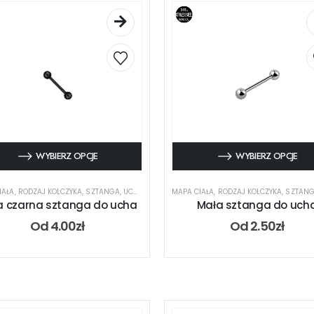
WYBIERZ OPCJE
WYBIERZ OPCJE
IAŁA
,
RODZAJ KOLCZYKA
,
SZTANGA
,
UCHO
MAPA CIAŁA
,
RODZAJ KOLCZYKA
,
SZTAN
a czarna sztanga do ucha
Mała sztanga do uch
Od
4.00
zł
Od
2.50
zł