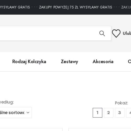
ŁAMY GRATIS • • • ZAKUPY POWYŻEJ 75 ZŁ WYSYŁAMY GRATIS • • • ZAKUPY P
Ulu
Rodzaj Kolczyka
Zestawy
Akcesoria
O
według:
Pokaż:
1
2
3